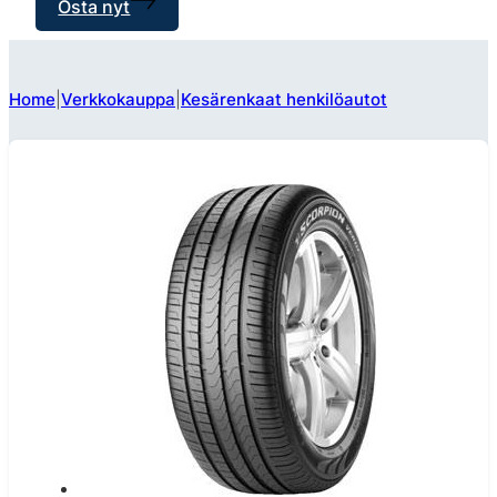
Osta nyt
Home
Verkkokauppa
Kesärenkaat henkilöautot