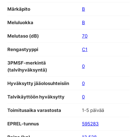
Märkäpito
B
Meluluokka
B
Melutaso (dB)
70
Rengastyyppi
C1
3PMSF-merkintä
0
(talvihyväksyntä)
Hyväksytty jääolosuhteisiin
0
Talvikäyttöön hyväksytty
0
Toimitusaika varastosta
1-5 päivää
EPREL-tunnus
595283