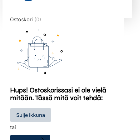
end="10">
Ostoskori
(0)
Hups! Ostoskorissasi ei ole vielä
mitään. Tässä mitä voit tehdä:
Sulje ikkuna
tai