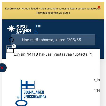
Kesärenkaat nyt edullisesti – tilaa sesongin uutuusrenkaat suoraan varastosta ·
Toimituskulut vain 25 euroa
0
Löysin
44118
hakuasi vastaavaa tuotetta "
".
\" found.<\/span><br>Make sure you have
typed the search query correctly.<br>Currently
you can search by title or content.","post_type":
["product"],"ajax_loader_animation":"ripple","ajax_load
tmlmvi","meta_query":
[{"key":"_stock","value":"4","compare":">=","type":"NUM
data-original-query-vars="[]" data-page="1"
data-max-pages="4412" data-start="1" data-