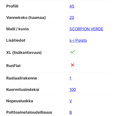
Profiili
45
Vannekoko (tuumaa)
20
Malli / kuvio
SCORPION VERDE
Lisätiedot
s-i Poisto
XL (lisäkantavuus)
RunFlat
Radiaalirakenne
1
Kuormitusindeksi
100
Nopeusluokka
V
Polttoainetaloudellisuus
B