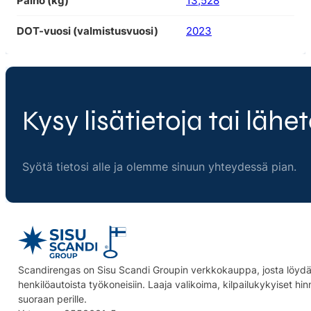
Paino (kg)
13,528
DOT-vuosi (valmistusvuosi)
2023
Kysy lisätietoja tai lähet
Syötä tietosi alle ja olemme sinuun yhteydessä pian.
Scandirengas on Sisu Scandi Groupin verkkokauppa, josta löydät
henkilöautoista työkoneisiin. Laaja valikoima, kilpailukykyiset hi
suoraan perille.