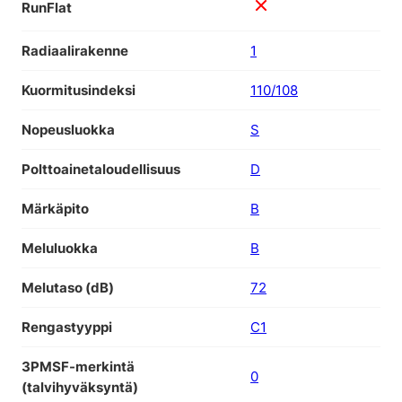
RunFlat
Radiaalirakenne
1
Kuormitusindeksi
110/108
Nopeusluokka
S
Polttoainetaloudellisuus
D
Märkäpito
B
Meluluokka
B
Melutaso (dB)
72
Rengastyyppi
C1
3PMSF-merkintä
0
(talvihyväksyntä)