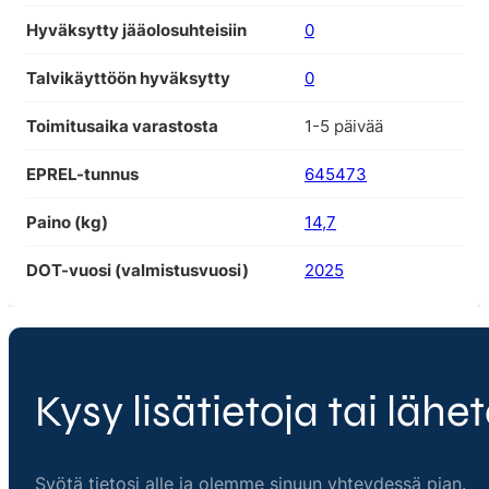
Hyväksytty jääolosuhteisiin
0
Talvikäyttöön hyväksytty
0
Toimitusaika varastosta
1-5 päivää
EPREL-tunnus
645473
Paino (kg)
14,7
DOT-vuosi (valmistusvuosi)
2025
Kysy lisätietoja tai lähet
Syötä tietosi alle ja olemme sinuun yhteydessä pian.