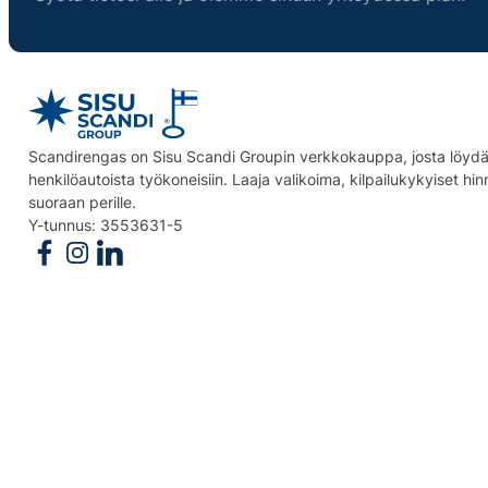
Scandirengas on Sisu Scandi Groupin verkkokauppa, josta löydät
henkilöautoista työkoneisiin. Laaja valikoima, kilpailukykyiset hi
suoraan perille.
Y-tunnus: 3553631-5
Follow us on Facebook
Follow us on Instagram
Follow us on Linkedin