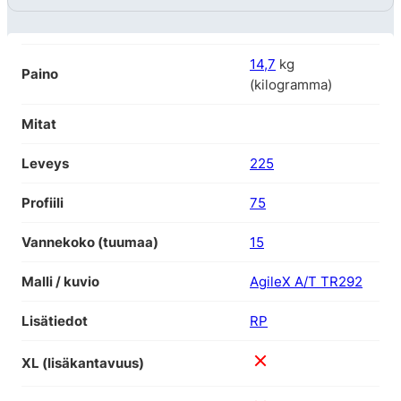
14,7
kg
Paino
(kilogramma)
Mitat
Leveys
225
Profiili
75
Vannekoko (tuumaa)
15
Malli / kuvio
AgileX A/T TR292
Lisätiedot
RP
XL (lisäkantavuus)