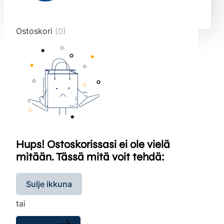
end="10">
Ostoskori
(0)
Hups! Ostoskorissasi ei ole vielä
mitään. Tässä mitä voit tehdä:
Sulje ikkuna
tai