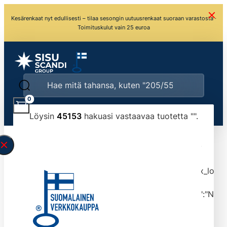
Kesärenkaat nyt edullisesti – tilaa sesongin uutuusrenkaat suoraan varastosta ·
Toimituskulut vain 25 euroa
0
Löysin
45153
hakuasi vastaavaa tuotetta "
".
\" found.<\/span><br>Make sure you have
typed the search query correctly.<br>Currently
you can search by title or content.","post_type":
["product"],"ajax_loader_animation":"ripple","ajax_load
tmlmvi","meta_query":
[{"key":"_stock","value":"4","compare":">=","type":"NUM
data-original-query-vars="[]" data-page="1"
data-max-pages="4516" data-start="1" data-