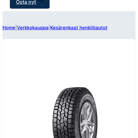
Osta nyt
Home
Verkkokauppa
Kesärenkaat henkilöautot