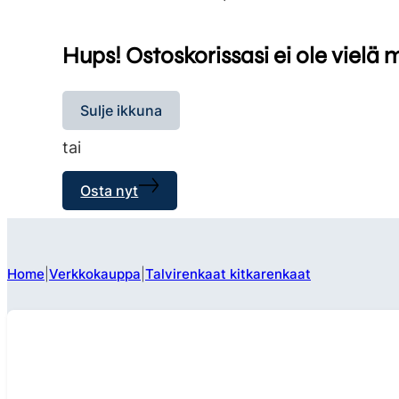
Hups! Ostoskorissasi ei ole vielä 
Sulje ikkuna
tai
Osta nyt
Home
Verkkokauppa
Talvirenkaat kitkarenkaat