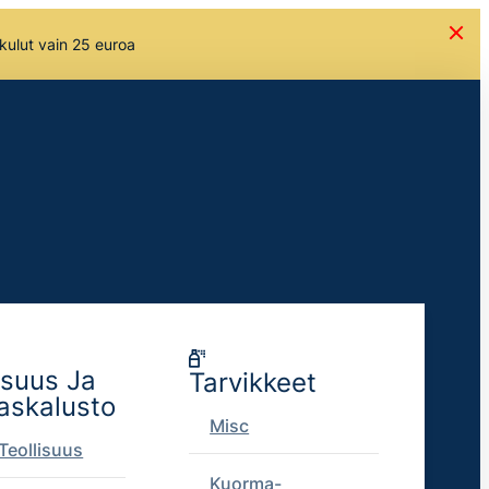
skulut vain 25 euroa
isuus Ja
Tarvikkeet
askalusto
Misc
Teollisuus
Kuorma-