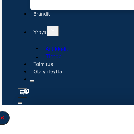
Brändit
Yritys
Artikkelit
Tietoa
Toimitus
Ota yhteyttä
0
Löysin
45128
hakuasi vastaavaa tu
\" found.<\/span><br>Make sure you hav
search query correctly.<br>Currently yo