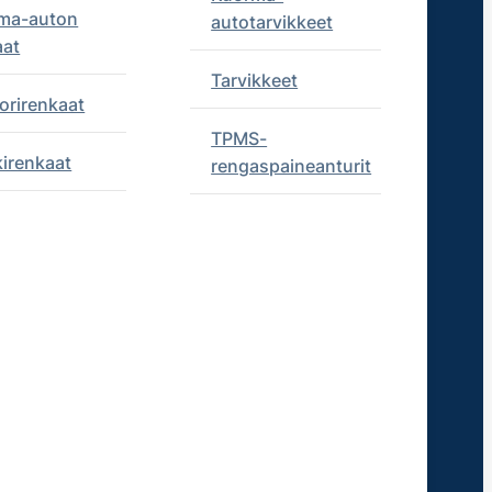
ma-auton
autotarvikkeet
aat
Tarvikkeet
orirenkaat
TPMS-
kirenkaat
rengaspaineanturit