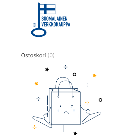
title or content.","post_type":
["product"],"ajax_loader_animation":"ripp
tmlmvi","meta_query":
[{"key":"_stock","value":"4","compare":">
data-original-query-vars="[]" data-page
pages="4513" data-start="1" data-end="
Ostoskori
(0)