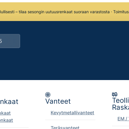
llisesti – tilaa sesongin uutuusrenkaat suoraan varastosta · Toimitu
Teoll
Vanteet
enkaat
Rask
Kevytmetallivanteet
nkaat
EM / 
enkaat
Teräsvanteet