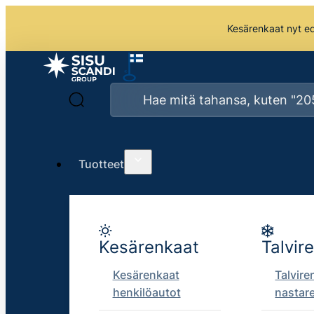
Kesärenkaat nyt edu
Tuotteet
Kesärenkaat
Talvir
Kesärenkaat
Talvire
henkilöautot
nastar