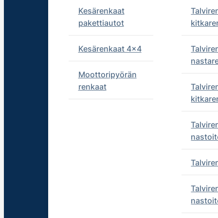
Kesärenkaat
Talvire
pakettiautot
kitkare
Kesärenkaat 4x4
Talvire
nastar
Moottoripyörän
renkaat
Talvire
kitkare
Talvire
nastoit
Talvir
Talvire
nastoit