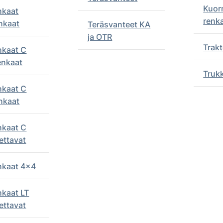
Kuor
nkaat
renk
nkaat
Teräsvanteet KA
ja OTR
Trakt
nkaat C
enkaat
Truk
nkaat C
nkaat
nkaat C
ettavat
enkaat 4x4
nkaat LT
ettavat