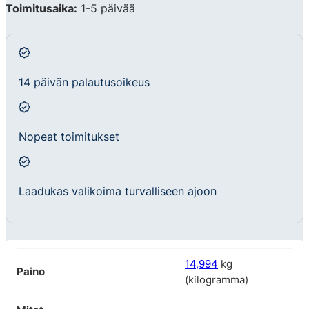
Toimitusaika:
1-5 päivää
14 päivän palautusoikeus
Nopeat toimitukset
Laadukas valikoima turvalliseen ajoon
14,994
kg
Paino
(kilogramma)