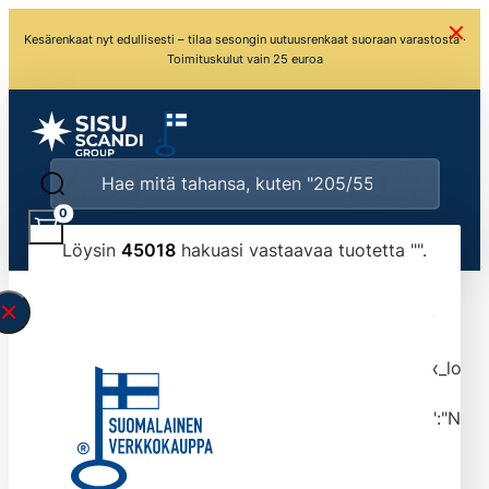
Kesärenkaat nyt edullisesti – tilaa sesongin uutuusrenkaat suoraan varastosta ·
Toimituskulut vain 25 euroa
0
Löysin
45018
hakuasi vastaavaa tuotetta "
".
\" found.<\/span><br>Make sure you have
typed the search query correctly.<br>Currently
you can search by title or content.","post_type":
["product"],"ajax_loader_animation":"ripple","ajax_load
tmlmvi","meta_query":
[{"key":"_stock","value":"4","compare":">=","type":"NUM
data-original-query-vars="[]" data-page="1"
data-max-pages="4502" data-start="1" data-