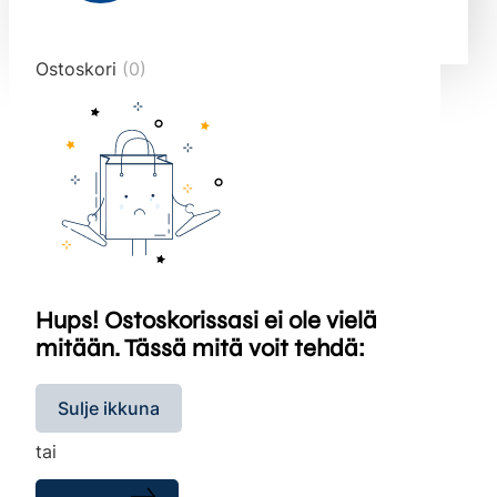
end="10">
Ostoskori
(0)
Hups! Ostoskorissasi ei ole vielä
mitään. Tässä mitä voit tehdä:
Sulje ikkuna
tai