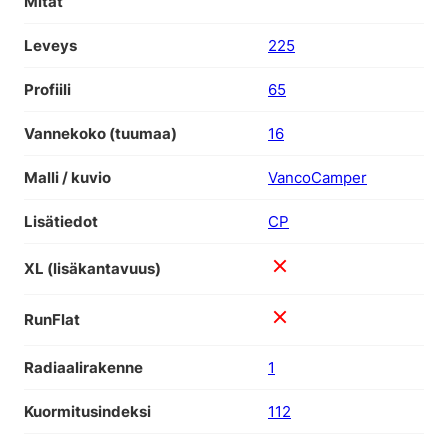
Mitat
Leveys
225
Profiili
65
Vannekoko (tuumaa)
16
Malli / kuvio
VancoCamper
Lisätiedot
CP
XL (lisäkantavuus)
RunFlat
Radiaalirakenne
1
Kuormitusindeksi
112