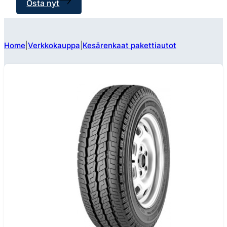
Osta nyt
Home
Verkkokauppa
Kesärenkaat pakettiautot