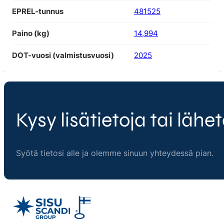
EPREL-tunnus
481525
Paino (kg)
14,994
DOT-vuosi (valmistusvuosi)
2025
Kysy lisätietoja tai lähet
Syötä tietosi alle ja olemme sinuun yhteydessä pian.