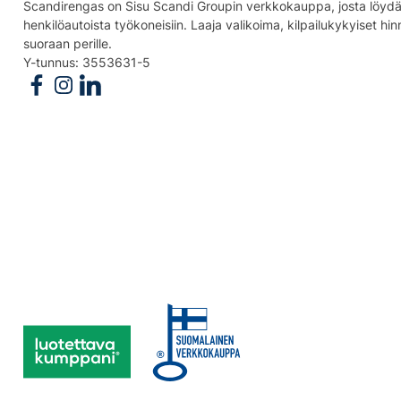
Scandirengas on Sisu Scandi Groupin verkkokauppa, josta löydät
henkilöautoista työkoneisiin. Laaja valikoima, kilpailukykyiset hi
suoraan perille.
Y-tunnus: 3553631-5
Follow us on Facebook
Follow us on Instagram
Follow us on Linkedin