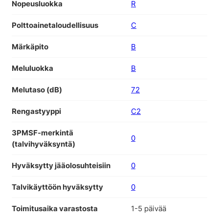
Nopeusluokka
R
Polttoainetaloudellisuus
C
Märkäpito
B
Meluluokka
B
Melutaso (dB)
72
Rengastyyppi
C2
3PMSF-merkintä
0
(talvihyväksyntä)
Hyväksytty jääolosuhteisiin
0
Talvikäyttöön hyväksytty
0
Toimitusaika varastosta
1-5 päivää