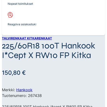
Nopeat toimitukset
Reagoiva asiakastuki
TALVIRENKAAT KITKARENKAAT
225/60R18 100T Hankook
I*cept X RW10 FP Kitka
150,80
€
Merkki:
Hankook
Tuotenumero: 267438
225/60R18 100T Hankook i*cept X RW10 FP Kitka