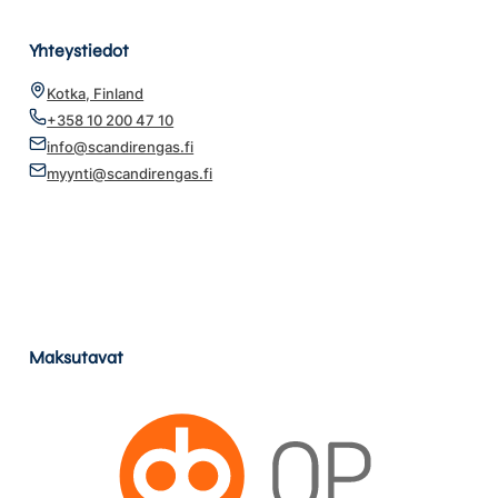
Yhteystiedot
Kotka, Finland
+358 10 200 47 10
info@scandirengas.fi
myynti@scandirengas.fi
Maksutavat