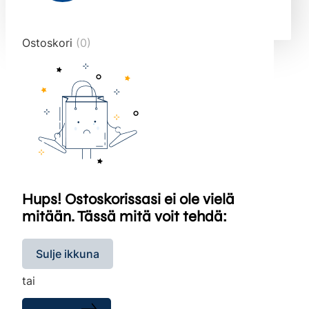
end="10">
Ostoskori
(0)
Hups! Ostoskorissasi ei ole vielä
mitään. Tässä mitä voit tehdä:
Sulje ikkuna
tai