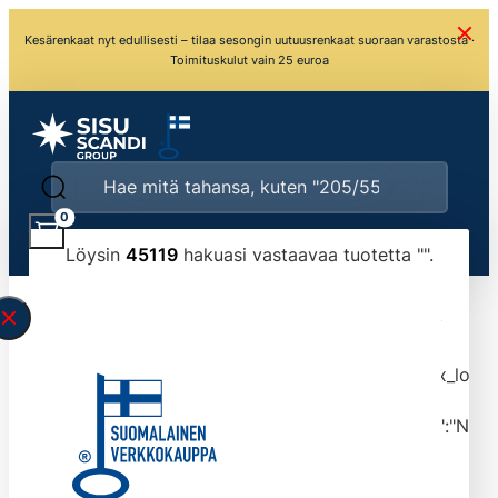
Kesärenkaat nyt edullisesti – tilaa sesongin uutuusrenkaat suoraan varastosta ·
Toimituskulut vain 25 euroa
0
Löysin
45119
hakuasi vastaavaa tuotetta "
".
\" found.<\/span><br>Make sure you have
typed the search query correctly.<br>Currently
you can search by title or content.","post_type":
["product"],"ajax_loader_animation":"ripple","ajax_load
tmlmvi","meta_query":
[{"key":"_stock","value":"4","compare":">=","type":"NUM
data-original-query-vars="[]" data-page="1"
data-max-pages="4512" data-start="1" data-