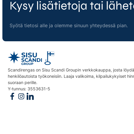
Kysy lisätietoja tai lähet
Syötä tietosi alle ja olemme sinuun yhteydessä pian.
Scandirengas on Sisu Scandi Groupin verkkokauppa, josta löydät
henkilöautoista työkoneisiin. Laaja valikoima, kilpailukykyiset hi
suoraan perille.
Y-tunnus: 3553631-5
Follow us on Facebook
Follow us on Instagram
Follow us on Linkedin