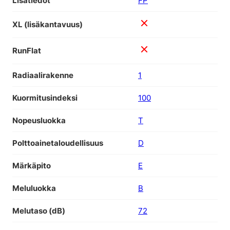
Lisätiedot
FP
XL (lisäkantavuus)
RunFlat
Radiaalirakenne
1
Kuormitusindeksi
100
Nopeusluokka
T
Polttoainetaloudellisuus
D
Märkäpito
E
Meluluokka
B
Melutaso (dB)
72