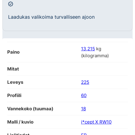
Laadukas valikoima turvalliseen ajoon
13,215
kg
Paino
(kilogramma)
Mitat
Leveys
225
Profiili
60
Vannekoko (tuumaa)
18
Malli / kuvio
i*cept X RW10