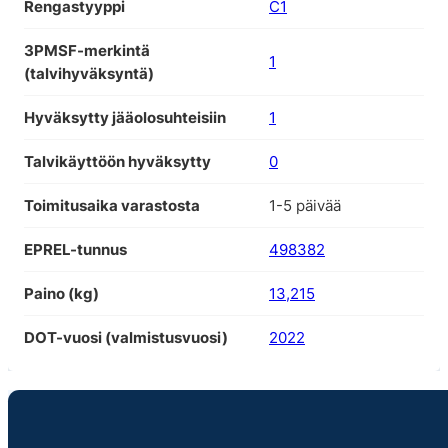
Rengastyyppi
C1
3PMSF-merkintä
1
(talvihyväksyntä)
Hyväksytty jääolosuhteisiin
1
Talvikäyttöön hyväksytty
0
Toimitusaika varastosta
1-5 päivää
EPREL-tunnus
498382
Paino (kg)
13,215
DOT-vuosi (valmistusvuosi)
2022