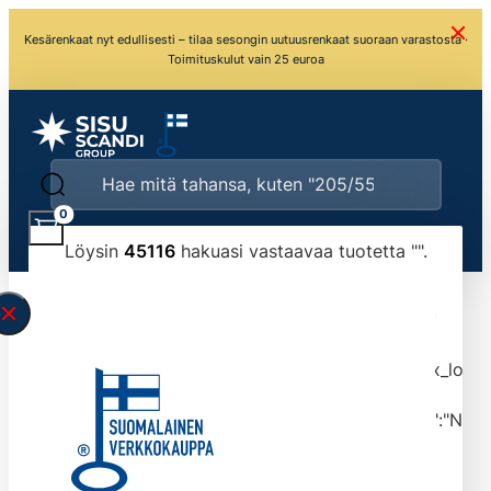
Kesärenkaat nyt edullisesti – tilaa sesongin uutuusrenkaat suoraan varastosta ·
Toimituskulut vain 25 euroa
0
Löysin
45116
hakuasi vastaavaa tuotetta "
".
\" found.<\/span><br>Make sure you have
typed the search query correctly.<br>Currently
you can search by title or content.","post_type":
["product"],"ajax_loader_animation":"ripple","ajax_load
tmlmvi","meta_query":
[{"key":"_stock","value":"4","compare":">=","type":"NUM
data-original-query-vars="[]" data-page="1"
data-max-pages="4512" data-start="1" data-