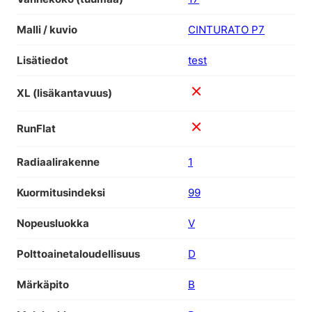
Malli / kuvio
CINTURATO P7
Lisätiedot
test
XL (lisäkantavuus)
RunFlat
Radiaalirakenne
1
Kuormitusindeksi
99
Nopeusluokka
V
Polttoainetaloudellisuus
D
Märkäpito
B