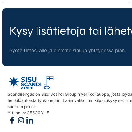
Kysy lisätietoja tai lähet
Syötä tietosi alle ja olemme sinuun yhteydessä pian.
Scandirengas on Sisu Scandi Groupin verkkokauppa, josta löydät
henkilöautoista työkoneisiin. Laaja valikoima, kilpailukykyiset hi
suoraan perille.
Y-tunnus: 3553631-5
Follow us on Facebook
Follow us on Instagram
Follow us on Linkedin