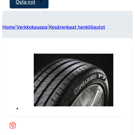
Osta nyt
Home
Verkkokauppa
Kesärenkaat henkilöautot