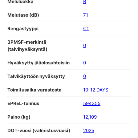
Meluluokka
B
Melutaso (dB)
71
Rengastyyppi
C1
3PMSF-merkintä
0
(talvihyväksyntä)
Hyväksytty jääolosuhteisiin
0
Talvikäyttöön hyväksytty
0
Toimitusaika varastosta
10-12 DAYS
EPREL-tunnus
594355
Paino (kg)
12,109
DOT-vuosi (valmistusvuosi)
2025