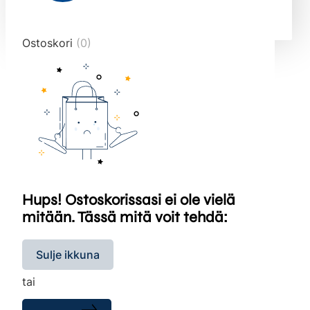
end="10">
Ostoskori
(0)
Hups! Ostoskorissasi ei ole vielä
mitään. Tässä mitä voit tehdä:
Sulje ikkuna
tai