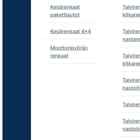
Kesärenkaat
Talvire
pakettiautot
kitkare
Kesärenkaat 4x4
Talvire
nastar
Moottoripyörän
renkaat
Talvire
kitkare
Talvire
nastoit
Talvir
Talvire
nastoit