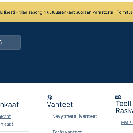
llisesti – tilaa sesongin uutuusrenkaat suoraan varastosta · Toimitu
Teoll
Vanteet
enkaat
Rask
Kevytmetallivanteet
nkaat
EM / 
enkaat
Teräsvanteet