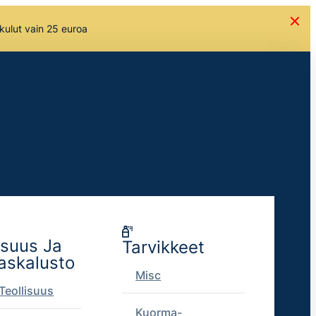
skulut vain 25 euroa
isuus Ja
Tarvikkeet
askalusto
Misc
Teollisuus
Kuorma-