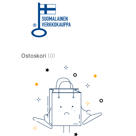
title or content.","post_type":
["product"],"ajax_loader_animation":"ripp
tmlmvi","meta_query":
[{"key":"_stock","value":"4","compare":">
data-original-query-vars="[]" data-page
pages="4513" data-start="1" data-end="
Ostoskori
(0)