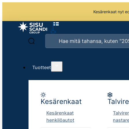
Kesärenkaat nyt edu
Tuotteet
Kesärenkaat
Talvir
Kesärenkaat
Talvire
henkilöautot
nastar