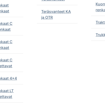
Kuor
nkaat
renk
nkaat
Teräsvanteet KA
ja OTR
Trakt
nkaat C
enkaat
Truk
nkaat C
nkaat
nkaat C
ettavat
enkaat 4x4
nkaat LT
ettavat