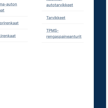
ma-auton
autotarvikkeet
aat
Tarvikkeet
orirenkaat
TPMS-
kirenkaat
rengaspaineanturit