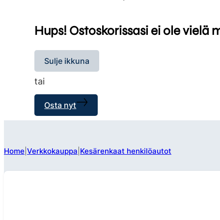
Hups! Ostoskorissasi ei ole vielä 
Sulje ikkuna
tai
Osta nyt
Home
Verkkokauppa
Kesärenkaat henkilöautot