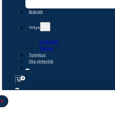
Brändit
Yritys
Artikkelit
Tietoa
Toimitus
Ota yhteyttä
0
Löysin
45127
hakuasi vastaavaa tu
\" found.<\/span><br>Make sure you hav
search query correctly.<br>Currently yo