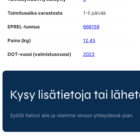
Toimitusaika varastosta
1-5 päivää
EPREL-tunnus
666159
Paino (kg)
12,45
DOT-vuosi (valmistusvuosi)
2023
Kysy lisätietoja tai lähet
Syötä tietosi alle ja olemme sinuun yhteydessä pian.