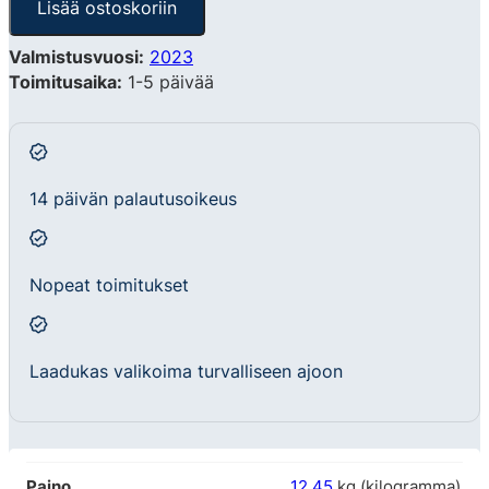
Lisää ostoskoriin
Valmistusvuosi:
2023
Toimitusaika:
1-5 päivää
14 päivän palautusoikeus
Nopeat toimitukset
Laadukas valikoima turvalliseen ajoon
Paino
12,45
kg (kilogramma)