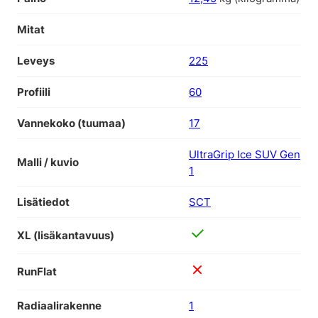
Mitat
Leveys
225
Profiili
60
Vannekoko (tuumaa)
17
UltraGrip Ice SUV Gen
Malli / kuvio
1
Lisätiedot
SCT
XL (lisäkantavuus)
RunFlat
Radiaalirakenne
1