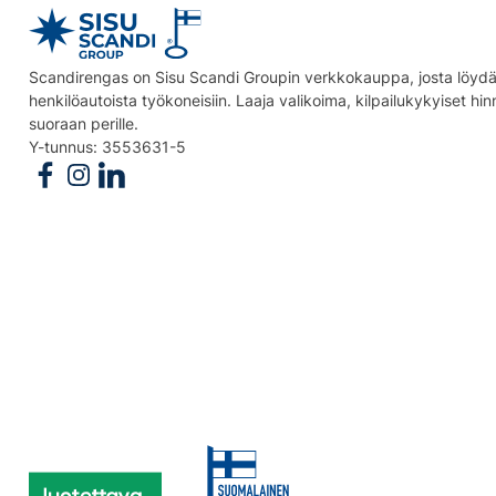
Scandirengas on Sisu Scandi Groupin verkkokauppa, josta löydät
henkilöautoista työkoneisiin. Laaja valikoima, kilpailukykyiset hi
suoraan perille.
Y-tunnus: 3553631-5
Follow us on Facebook
Follow us on Instagram
Follow us on Linkedin