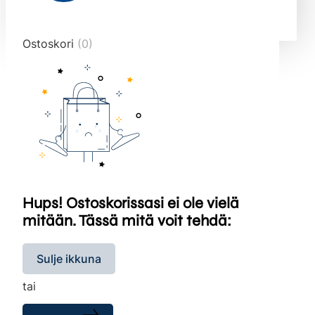
end="10">
Ostoskori
(0)
Hups! Ostoskorissasi ei ole vielä
mitään. Tässä mitä voit tehdä:
Sulje ikkuna
tai