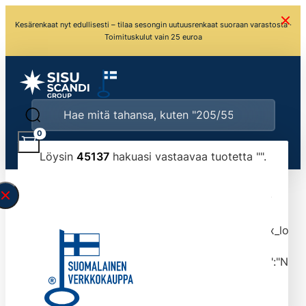
Kesärenkaat nyt edullisesti – tilaa sesongin uutuusrenkaat suoraan varastosta ·
Toimituskulut vain 25 euroa
0
Löysin
45137
hakuasi vastaavaa tuotetta "
".
\" found.<\/span><br>Make sure you have
typed the search query correctly.<br>Currently
you can search by title or content.","post_type":
["product"],"ajax_loader_animation":"ripple","ajax_load
tmlmvi","meta_query":
[{"key":"_stock","value":"4","compare":">=","type":"NUM
data-original-query-vars="[]" data-page="1"
data-max-pages="4514" data-start="1" data-