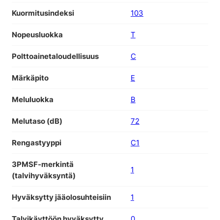
Kuormitusindeksi
103
Nopeusluokka
T
Polttoainetaloudellisuus
C
Märkäpito
E
Meluluokka
B
Melutaso (dB)
72
Rengastyyppi
C1
3PMSF-merkintä
1
(talvihyväksyntä)
Hyväksytty jääolosuhteisiin
1
Talvikäyttöön hyväksytty
0