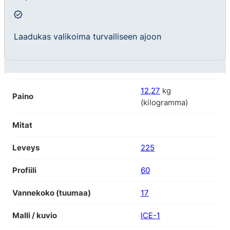
Laadukas valikoima turvalliseen ajoon
12,27
kg
Paino
(kilogramma)
Mitat
Leveys
225
Profiili
60
Vannekoko (tuumaa)
17
Malli / kuvio
ICE-1