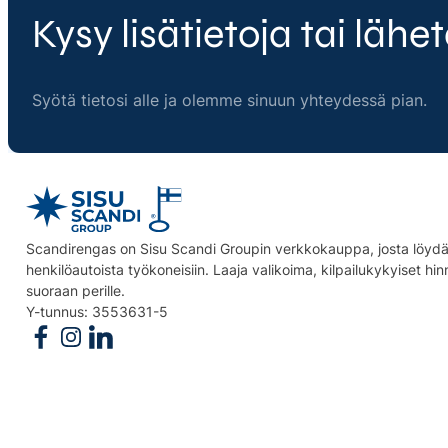
Kysy lisätietoja tai lähet
Syötä tietosi alle ja olemme sinuun yhteydessä pian.
Scandirengas on Sisu Scandi Groupin verkkokauppa, josta löydät
henkilöautoista työkoneisiin. Laaja valikoima, kilpailukykyiset hi
suoraan perille.
Y-tunnus: 3553631-5
Follow us on Facebook
Follow us on Instagram
Follow us on Linkedin