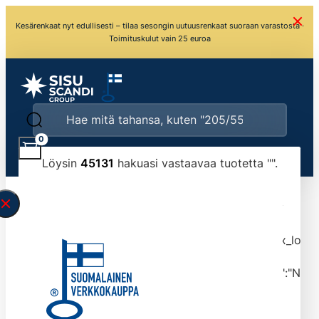
Kesärenkaat nyt edullisesti – tilaa sesongin uutuusrenkaat suoraan varastosta ·
Toimituskulut vain 25 euroa
0
Löysin
45131
hakuasi vastaavaa tuotetta "
".
\" found.<\/span><br>Make sure you have
typed the search query correctly.<br>Currently
you can search by title or content.","post_type":
["product"],"ajax_loader_animation":"ripple","ajax_load
tmlmvi","meta_query":
[{"key":"_stock","value":"4","compare":">=","type":"NUM
data-original-query-vars="[]" data-page="1"
data-max-pages="4514" data-start="1" data-