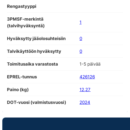
Rengastyyppi
3PMSF-merkintä
1
(talvihyväksyntä)
Hyväksytty jääolosuhteisiin
0
Talvikäyttöön hyväksytty
0
Toimitusaika varastosta
1-5 päivää
EPREL-tunnus
426126
Paino (kg)
12,27
DOT-vuosi (valmistusvuosi)
2024