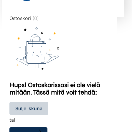
end="10">
Ostoskori
(0)
Hups! Ostoskorissasi ei ole vielä
mitään. Tässä mitä voit tehdä:
Sulje ikkuna
tai