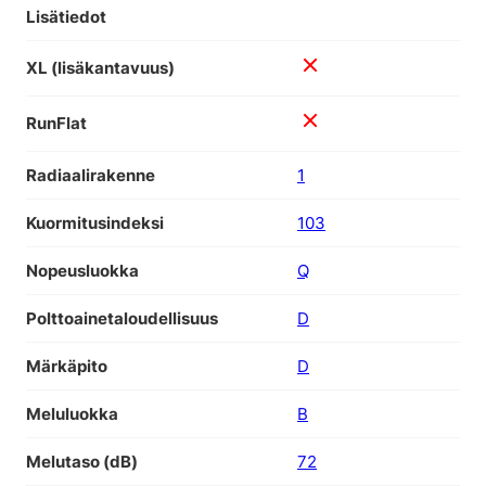
Lisätiedot
XL (lisäkantavuus)
RunFlat
Radiaalirakenne
1
Kuormitusindeksi
103
Nopeusluokka
Q
Polttoainetaloudellisuus
D
Märkäpito
D
Meluluokka
B
Melutaso (dB)
72