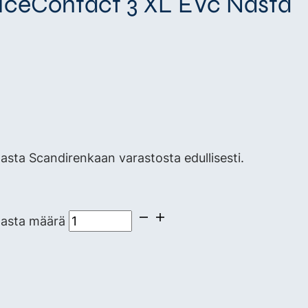
 IceContact 3 XL EVc Nasta
sta Scandirenkaan varastosta edullisesti.
Nasta määrä