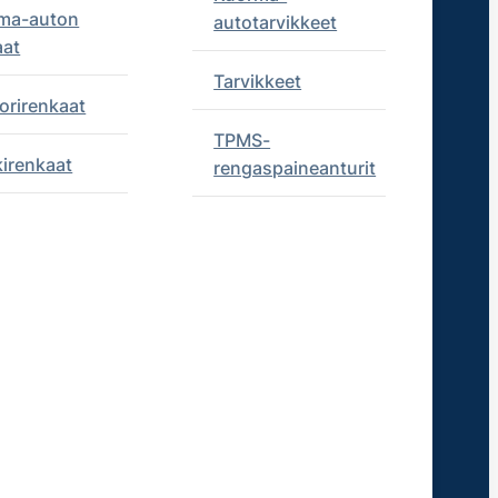
ma-auton
autotarvikkeet
aat
Tarvikkeet
orirenkaat
TPMS-
kirenkaat
rengaspaineanturit