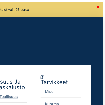
skulut vain 25 euroa
isuus Ja
Tarvikkeet
askalusto
Misc
Teollisuus
Kuorma-