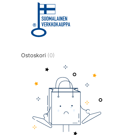
title or content.","post_type":
["product"],"ajax_loader_animation":"ripp
tmlmvi","meta_query":
[{"key":"_stock","value":"4","compare":">
data-original-query-vars="[]" data-page
pages="4511" data-start="1" data-end="
Ostoskori
(0)