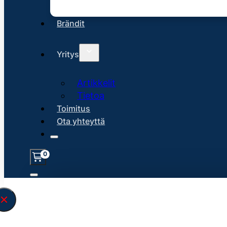
Brändit
Yritys
Artikkelit
Tietoa
Toimitus
Ota yhteyttä
0
Löysin
45107
hakuasi vastaavaa tu
\" found.<\/span><br>Make sure you hav
search query correctly.<br>Currently yo