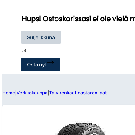
Hups! Ostoskorissasi ei ole vielä 
Sulje ikkuna
tai
Osta nyt
Home
Verkkokauppa
Talvirenkaat nastarenkaat