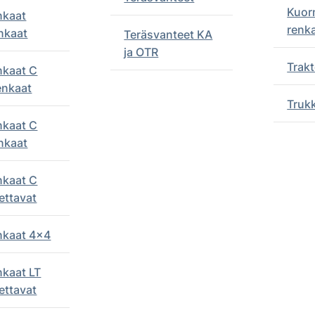
Kuor
nkaat
renk
nkaat
Teräsvanteet KA
ja OTR
Trakt
nkaat C
enkaat
Truk
nkaat C
nkaat
nkaat C
ettavat
enkaat 4x4
nkaat LT
ettavat