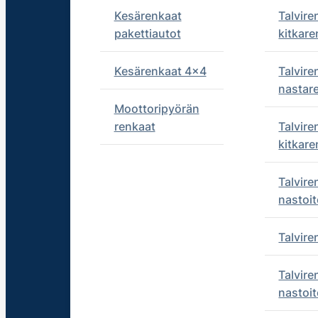
Kesärenkaat
Talvire
pakettiautot
kitkare
Kesärenkaat 4x4
Talvire
nastar
Moottoripyörän
renkaat
Talvire
kitkare
Talvire
nastoit
Talvir
Talvire
nastoit