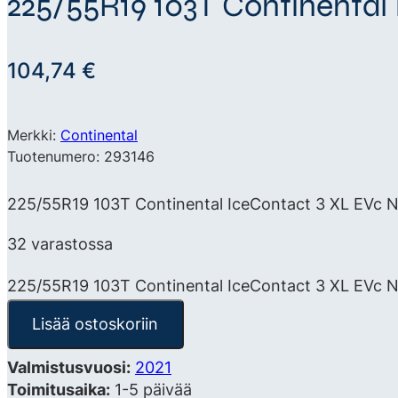
225/55R19 103T Continental
104,74
€
Merkki:
Continental
Tuotenumero: 293146
225/55R19 103T Continental IceContact 3 XL EVc Na
32 varastossa
225/55R19 103T Continental IceContact 3 XL EVc 
Lisää ostoskoriin
Valmistusvuosi:
2021
Toimitusaika:
1-5 päivää