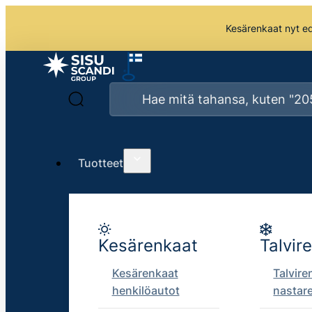
Kesärenkaat nyt edu
Tuotteet
Kesärenkaat
Talvir
Kesärenkaat
Talvire
henkilöautot
nastar