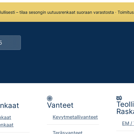
llisesti – tilaa sesongin uutuusrenkaat suoraan varastosta · Toimitu
Teoll
Vanteet
enkaat
Rask
Kevytmetallivanteet
nkaat
EM / 
enkaat
Teräsvanteet