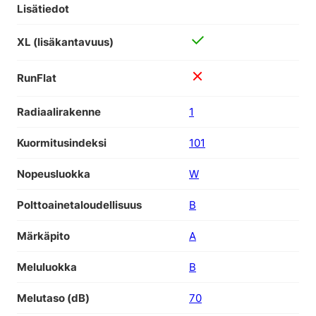
Lisätiedot
XL (lisäkantavuus)
RunFlat
Radiaalirakenne
1
Kuormitusindeksi
101
Nopeusluokka
W
Polttoainetaloudellisuus
B
Märkäpito
A
Meluluokka
B
Melutaso (dB)
70