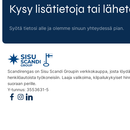
Kysy lisätietoja tai lähet
Syötä tietosi alle ja olemme sinuun yhteydessä pian.
Scandirengas on Sisu Scandi Groupin verkkokauppa, josta löydät
henkilöautoista työkoneisiin. Laaja valikoima, kilpailukykyiset hi
suoraan perille.
Y-tunnus: 3553631-5
Follow us on Facebook
Follow us on Instagram
Follow us on Linkedin