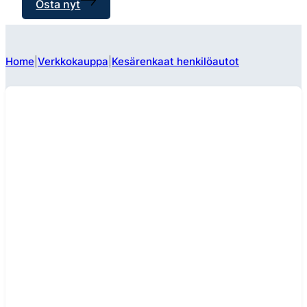
Osta nyt
Home
Verkkokauppa
Kesärenkaat henkilöautot