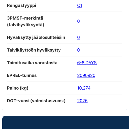
Rengastyyppi
C1
3PMSF-merkintä
0
(talvihyväksyntä)
Hyväksytty jääolosuhteisiin
0
Talvikäyttöön hyväksytty
0
Toimitusaika varastosta
6-8 DAYS
EPREL-tunnus
2090920
Paino (kg)
10,274
DOT-vuosi (valmistusvuosi)
2026