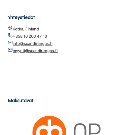
Yhteystiedot
Kotka, Finland
+358 10 200 47 10
info@scandirengas.fi
myynti@scandirengas.fi
Maksutavat