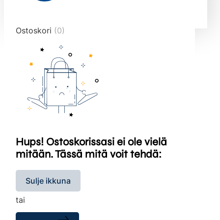
end="10">
Ostoskori
(0)
Hups! Ostoskorissasi ei ole vielä
mitään. Tässä mitä voit tehdä:
Sulje ikkuna
tai