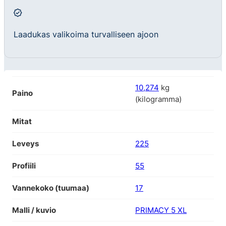
Laadukas valikoima turvalliseen ajoon
10,274
kg
Paino
(kilogramma)
Mitat
Leveys
225
Profiili
55
Vannekoko (tuumaa)
17
Malli / kuvio
PRIMACY 5 XL