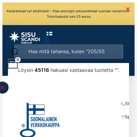
Kesärenkaat nyt edullisesti – tilaa sesongin uutuusrenkaat suoraan varastosta ·
Toimituskulut vain 25 euroa
0
Löysin
45116
hakuasi vastaavaa tuotetta "
".
\" found.<\/span><br>Make sure you have
typed the search query correctly.<br>Currently
you can search by title or content.","post_type":
["product"],"ajax_loader_animation":"ripple","ajax_load
tmlmvi","meta_query":
[{"key":"_stock","value":"4","compare":">=","type":"NUM
data-original-query-vars="[]" data-page="1"
data-max-pages="4512" data-start="1" data-