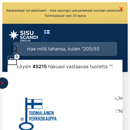
Kesärenkaat nyt edullisesti – tilaa sesongin uutuusrenkaat suoraan varastosta ·
Toimituskulut vain 25 euroa
0
Löysin
45215
hakuasi vastaavaa tuotetta "
".
\" found.<\/span><br>Make sure you have
typed the search query correctly.<br>Currently
you can search by title or content.","post_type":
["product"],"ajax_loader_animation":"ripple","ajax_load
tmlmvi","meta_query":
[{"key":"_stock","value":"4","compare":">=","type":"NUM
data-original-query-vars="[]" data-page="1"
data-max-pages="4522" data-start="1" data-