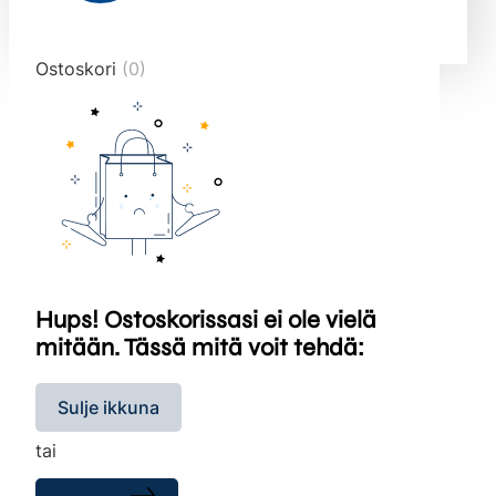
end="10">
Ostoskori
(0)
Hups! Ostoskorissasi ei ole vielä
mitään. Tässä mitä voit tehdä:
Sulje ikkuna
tai