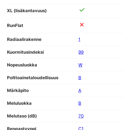
XL (lisäkantavuus)
RunFlat
Radiaalirakenne
1
Kuormitusindeksi
99
Nopeusluokka
W
Polttoainetaloudellisuus
B
Märkäpito
A
Meluluokka
B
Melutaso (dB)
70
Rengastyyppi
C1