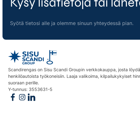
Kysy lisätietoja tai lähet
Syötä tietosi alle ja olemme sinuun yhteydessä pian.
Scandirengas on Sisu Scandi Groupin verkkokauppa, josta löydät
henkilöautoista työkoneisiin. Laaja valikoima, kilpailukykyiset hi
suoraan perille.
Y-tunnus: 3553631-5
Follow us on Facebook
Follow us on Instagram
Follow us on Linkedin