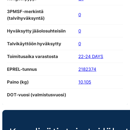
3PMSF-merkintä
0
(talvihyväksyntä)
Hyväksytty jääolosuhteisiin
0
Talvikäyttöön hyväksytty
0
Toimitusaika varastosta
22-24 DAYS
EPREL-tunnus
2182374
Paino (kg)
10,105
DOT-vuosi (valmistusvuosi)