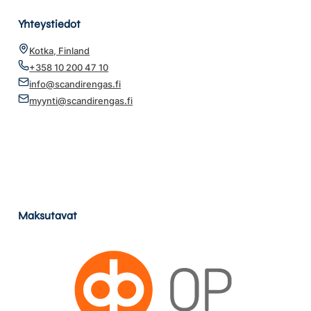
Yhteystiedot
Kotka, Finland
+358 10 200 47 10
info@scandirengas.fi
myynti@scandirengas.fi
Maksutavat