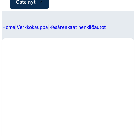
Osta nyt
Home
Verkkokauppa
Kesärenkaat henkilöautot