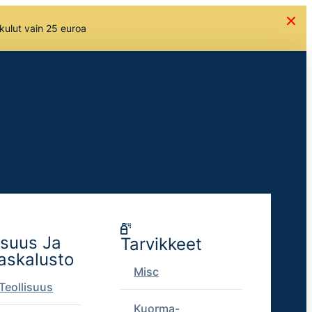
skulut vain 25 euroa
isuus Ja
Tarvikkeet
askalusto
Misc
Teollisuus
Kuorma-