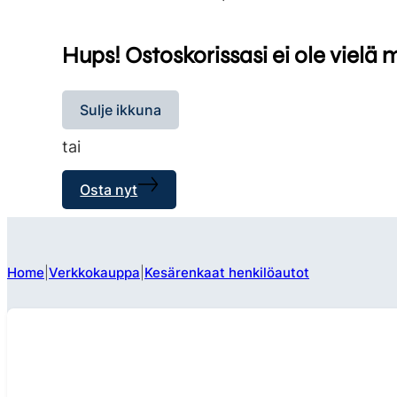
Hups! Ostoskorissasi ei ole vielä 
Sulje ikkuna
tai
Osta nyt
Home
Verkkokauppa
Kesärenkaat henkilöautot