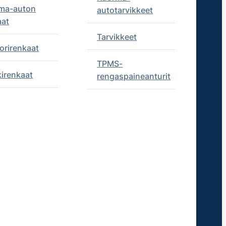
ma-auton
autotarvikkeet
aat
Tarvikkeet
orirenkaat
TPMS-
kirenkaat
rengaspaineanturit