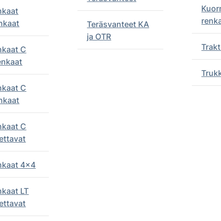
Kuor
nkaat
renk
nkaat
Teräsvanteet KA
ja OTR
Trakt
nkaat C
enkaat
Truk
nkaat C
nkaat
nkaat C
ettavat
enkaat 4x4
nkaat LT
ettavat