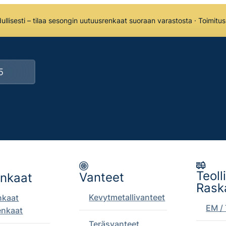
llisesti – tilaa sesongin uutuusrenkaat suoraan varastosta · Toimitu
Teoll
Vanteet
enkaat
Rask
Kevytmetallivanteet
nkaat
EM / 
enkaat
Teräsvanteet