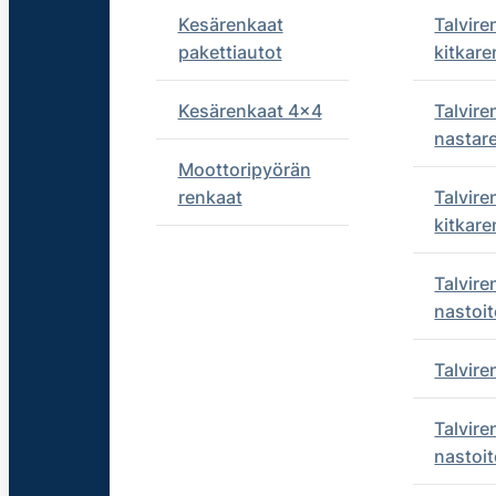
Kesärenkaat
Talvire
pakettiautot
kitkare
Kesärenkaat 4x4
Talvire
nastar
Moottoripyörän
renkaat
Talvire
kitkare
Talvire
nastoit
Talvir
Talvire
nastoit