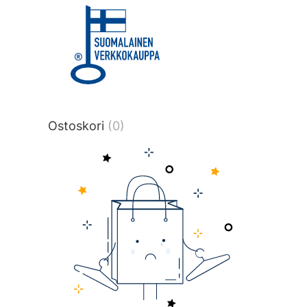
title or content.","post_type":
["product"],"ajax_loader_animation":"ripp
tmlmvi","meta_query":
[{"key":"_stock","value":"4","compare":">
data-original-query-vars="[]" data-page
pages="4512" data-start="1" data-end="
Ostoskori
(0)