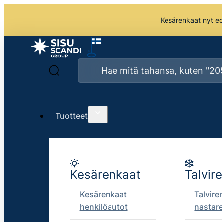
Kesärenkaat nyt edu
Tuotteet
Kesärenkaat
Talvir
Kesärenkaat
Talvire
henkilöautot
nastar