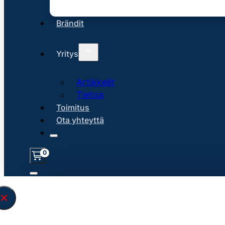
Brändit
Yritys
Artikkelit
Tietoa
Toimitus
Ota yhteyttä
0
Löysin
45116
hakuasi vastaavaa tu
\" found.<\/span><br>Make sure you hav
search query correctly.<br>Currently yo