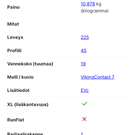
10,878
kg
Paino
(kilogramma)
Mitat
Leveys
225
Profiili
45
Vannekoko (tuumaa)
19
Malli / kuvio
VikingContact 7
Lisätiedot
EVc
XL (lisäkantavuus)
RunFlat
Radiaalirakenne
1