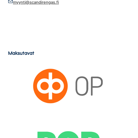
myynti@scandirengas.fi
Maksutavat