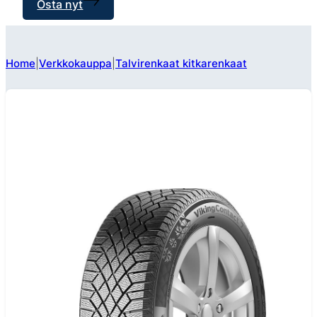
Osta nyt
Home
Verkkokauppa
Talvirenkaat kitkarenkaat