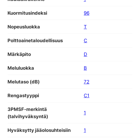
Kuormitusindeksi
96
Nopeusluokka
T
Polttoainetaloudellisuus
C
Märkäpito
D
Meluluokka
B
Melutaso (dB)
72
Rengastyyppi
C1
3PMSF-merkintä
1
(talvihyväksyntä)
Hyväksytty jääolosuhteisiin
1