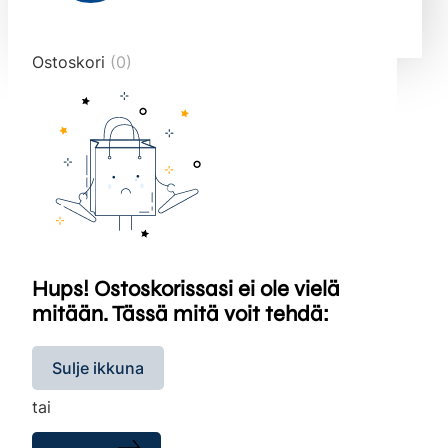
end="10">
Ostoskori
(0)
Hups! Ostoskorissasi ei ole vielä
mitään. Tässä mitä voit tehdä:
Sulje ikkuna
tai