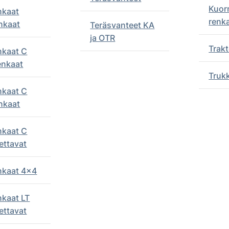
Kuor
nkaat
renk
nkaat
Teräsvanteet KA
ja OTR
Trakt
nkaat C
enkaat
Truk
nkaat C
nkaat
nkaat C
ettavat
enkaat 4x4
nkaat LT
ettavat