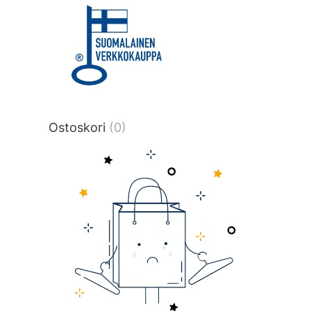
title or content.","post_type":
["product"],"ajax_loader_animation":"ripp
tmlmvi","meta_query":
[{"key":"_stock","value":"4","compare":">
data-original-query-vars="[]" data-page
pages="4515" data-start="1" data-end="
Ostoskori
(0)