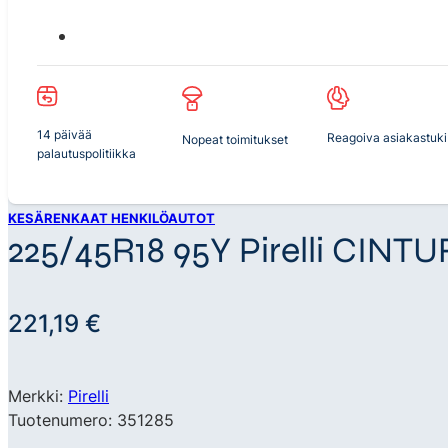
14 päivää
Reagoiva asiakastuki
Nopeat toimitukset
palautuspolitiikka
KESÄRENKAAT HENKILÖAUTOT
225/45R18 95Y Pirelli CINT
221,19
€
Merkki:
Pirelli
Tuotenumero: 351285