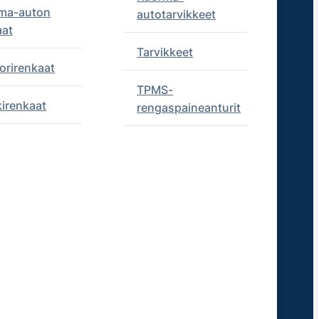
ma-auton
autotarvikkeet
aat
Tarvikkeet
orirenkaat
TPMS-
kirenkaat
rengaspaineanturit