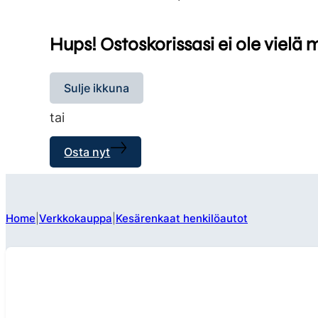
Hups! Ostoskorissasi ei ole vielä 
Sulje ikkuna
tai
Osta nyt
Home
Verkkokauppa
Kesärenkaat henkilöautot