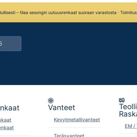
llisesti – tilaa sesongin uutuusrenkaat suoraan varastosta · Toimitu
Teoll
Vanteet
enkaat
Rask
Kevytmetallivanteet
nkaat
EM / 
enkaat
Teräsvanteet