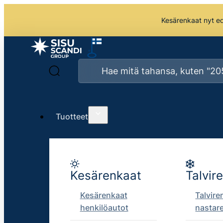
Kesärenkaat nyt edu
Tuotteet
Kesärenkaat
Talvir
Kesärenkaat
Talvire
henkilöautot
nastar