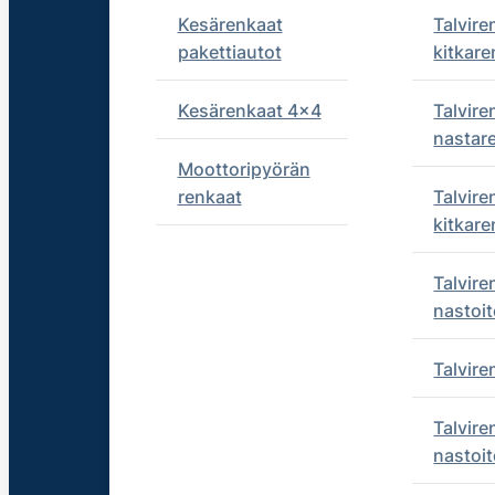
Kesärenkaat
Talvire
pakettiautot
kitkare
Kesärenkaat 4x4
Talvire
nastar
Moottoripyörän
renkaat
Talvire
kitkare
Talvire
nastoit
Talvir
Talvire
nastoit