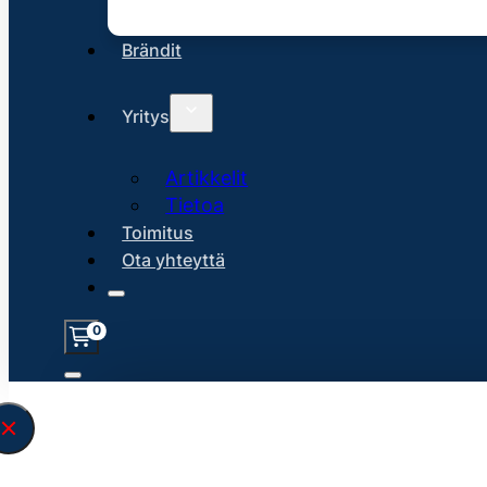
Brändit
Yritys
Artikkelit
Tietoa
Toimitus
Ota yhteyttä
0
Löysin
45148
hakuasi vastaavaa tu
\" found.<\/span><br>Make sure you hav
search query correctly.<br>Currently yo