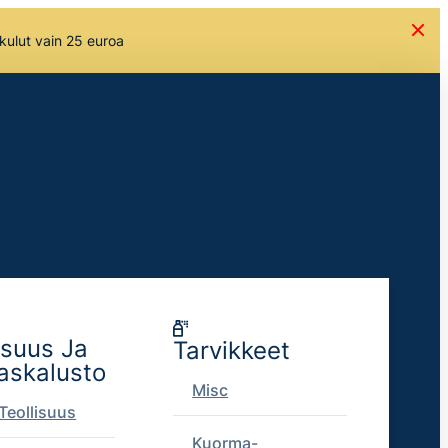
skulut vain 25 euroa
isuus Ja
Tarvikkeet
askalusto
Misc
Teollisuus
Kuorma-