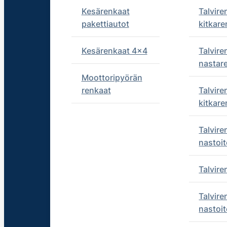
Kesärenkaat
Talvire
pakettiautot
kitkare
Kesärenkaat 4x4
Talvire
nastar
Moottoripyörän
renkaat
Talvire
kitkare
Talvire
nastoit
Talvir
Talvire
nastoit