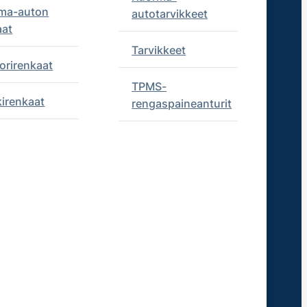
ma-auton
autotarvikkeet
aat
Tarvikkeet
orirenkaat
TPMS-
kirenkaat
rengaspaineanturit