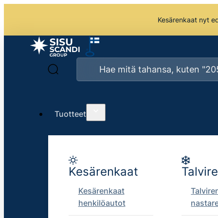
Kesärenkaat nyt edu
Tuotteet
Kesärenkaat
Talvir
Kesärenkaat
Talvire
henkilöautot
nastar