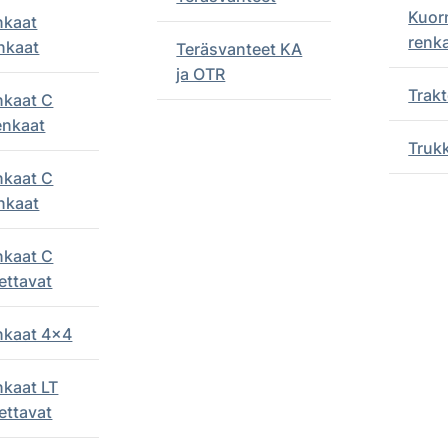
Kuor
nkaat
renk
nkaat
Teräsvanteet KA
ja OTR
Trakt
nkaat C
enkaat
Truk
nkaat C
nkaat
nkaat C
ettavat
enkaat 4x4
nkaat LT
ettavat