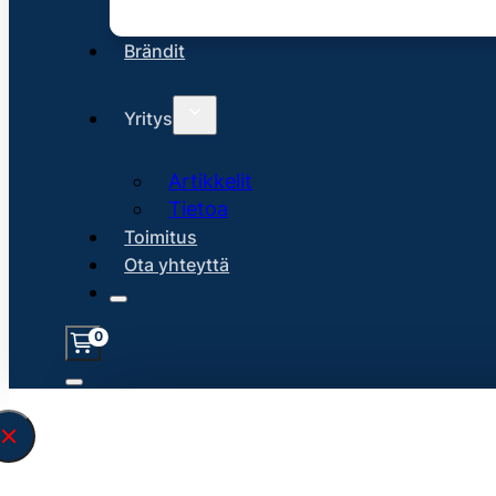
Brändit
Yritys
Artikkelit
Tietoa
Toimitus
Ota yhteyttä
0
Löysin
45220
hakuasi vastaavaa tu
\" found.<\/span><br>Make sure you hav
search query correctly.<br>Currently yo