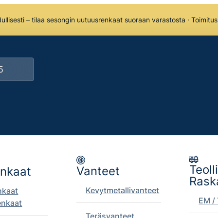
llisesti – tilaa sesongin uutuusrenkaat suoraan varastosta · Toimitu
Teoll
Vanteet
enkaat
Rask
Kevytmetallivanteet
nkaat
EM / 
enkaat
Teräsvanteet