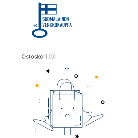
title or content.","post_type":
["product"],"ajax_loader_animation":"ripp
tmlmvi","meta_query":
[{"key":"_stock","value":"4","compare":">
data-original-query-vars="[]" data-page
pages="4522" data-start="1" data-end=
Ostoskori
(0)