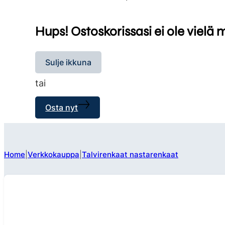
Hups! Ostoskorissasi ei ole vielä 
Sulje ikkuna
tai
Osta nyt
Home
Verkkokauppa
Talvirenkaat nastarenkaat