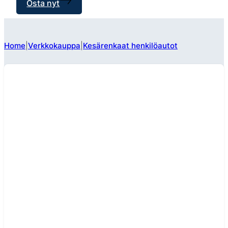
Osta nyt
Home
Verkkokauppa
Kesärenkaat henkilöautot