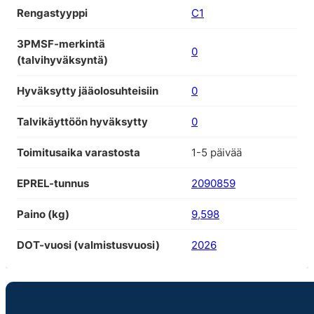
Rengastyyppi
C1
3PMSF-merkintä
0
(talvihyväksyntä)
Hyväksytty jääolosuhteisiin
0
Talvikäyttöön hyväksytty
0
Toimitusaika varastosta
1-5 päivää
EPREL-tunnus
2090859
Paino (kg)
9,598
DOT-vuosi (valmistusvuosi)
2026