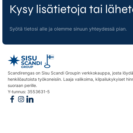
Kysy lisätietoja tai lähet
Syötä tietosi alle ja olemme sinuun yhteydessä pian.
Scandirengas on Sisu Scandi Groupin verkkokauppa, josta löydät
henkilöautoista työkoneisiin. Laaja valikoima, kilpailukykyiset hi
suoraan perille.
Y-tunnus: 3553631-5
Follow us on Facebook
Follow us on Instagram
Follow us on Linkedin