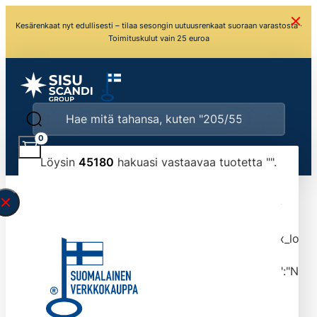
Kesärenkaat nyt edullisesti – tilaa sesongin uutuusrenkaat suoraan varastosta ·
Toimituskulut vain 25 euroa
0
Löysin
45180
hakuasi vastaavaa tuotetta "
".
\" found.<\/span><br>Make sure you have
typed the search query correctly.<br>Currently
you can search by title or content.","post_type":
["product"],"ajax_loader_animation":"ripple","ajax_load
tmlmvi","meta_query":
[{"key":"_stock","value":"4","compare":">=","type":"NUM
data-original-query-vars="[]" data-page="1"
data-max-pages="4518" data-start="1" data-