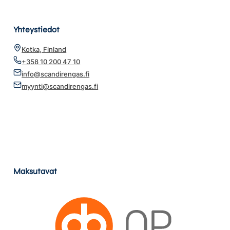
Yhteystiedot
Kotka, Finland
+358 10 200 47 10
info@scandirengas.fi
myynti@scandirengas.fi
Maksutavat