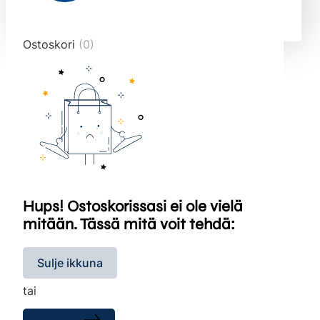
end="10">
Ostoskori
(0)
Hups! Ostoskorissasi ei ole vielä
mitään. Tässä mitä voit tehdä:
Sulje ikkuna
tai