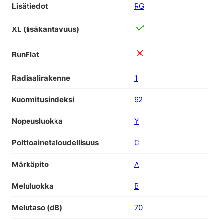
Lisätiedot
RG
XL (lisäkantavuus)
RunFlat
Radiaalirakenne
1
Kuormitusindeksi
92
Nopeusluokka
Y
Polttoainetaloudellisuus
C
Märkäpito
A
Meluluokka
B
Melutaso (dB)
70