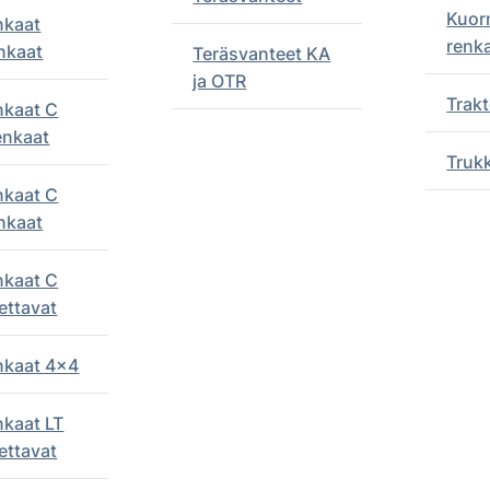
Kuor
nkaat
renk
nkaat
Teräsvanteet KA
ja OTR
Trakt
nkaat C
enkaat
Truk
nkaat C
nkaat
nkaat C
ettavat
enkaat 4x4
nkaat LT
ettavat