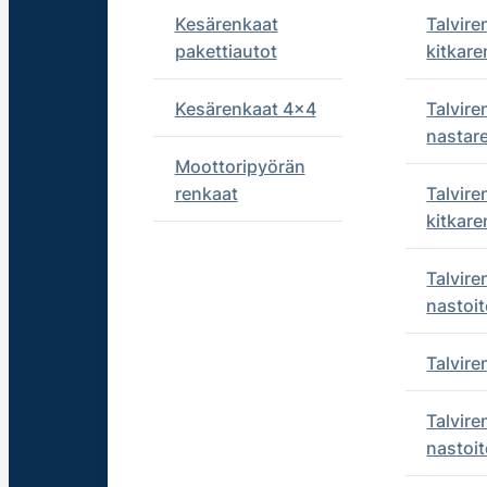
Kesärenkaat
Talvire
pakettiautot
kitkare
Kesärenkaat 4x4
Talvire
nastar
Moottoripyörän
renkaat
Talvire
kitkare
Talvire
nastoit
Talvir
Talvire
nastoit