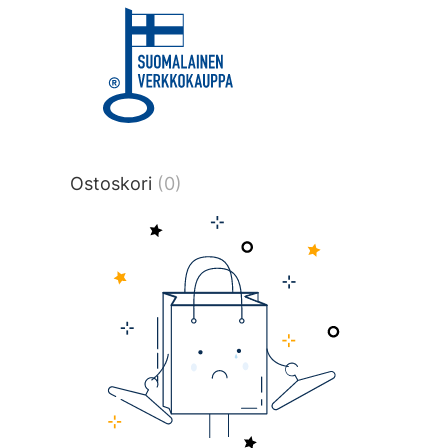
title or content.","post_type":
["product"],"ajax_loader_animation":"ripp
tmlmvi","meta_query":
[{"key":"_stock","value":"4","compare":">
data-original-query-vars="[]" data-page
pages="4516" data-start="1" data-end="
Ostoskori
(0)