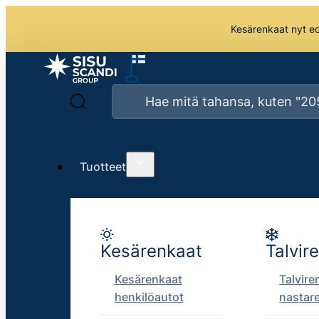
Kesärenkaat nyt edu
Tuotteet
Kesärenkaat
Talvir
Kesärenkaat
Talvire
henkilöautot
nastar