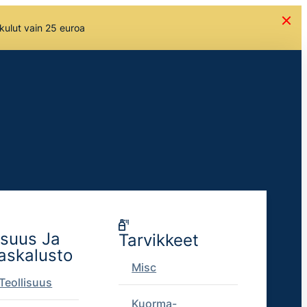
skulut vain 25 euroa
isuus Ja
Tarvikkeet
askalusto
Misc
Teollisuus
Kuorma-