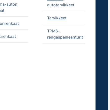
ma-auton
autotarvikkeet
aat
Tarvikkeet
orirenkaat
TPMS-
kirenkaat
rengaspaineanturit