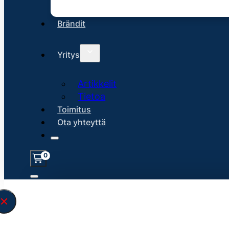
Brändit
Yritys
Artikkelit
Tietoa
Toimitus
Ota yhteyttä
0
Löysin
45158
hakuasi vastaavaa tu
\" found.<\/span><br>Make sure you hav
search query correctly.<br>Currently yo