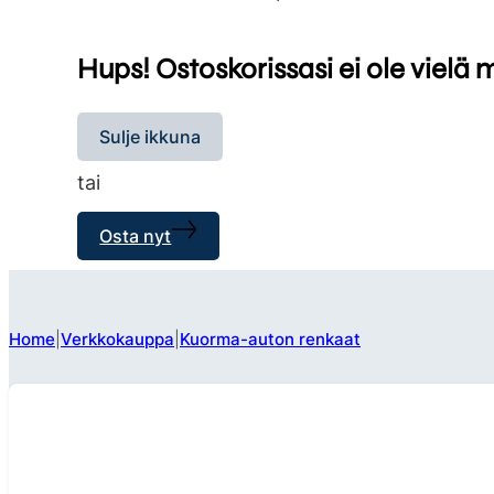
Hups! Ostoskorissasi ei ole vielä 
Sulje ikkuna
tai
Osta nyt
Home
Verkkokauppa
Kuorma-auton renkaat