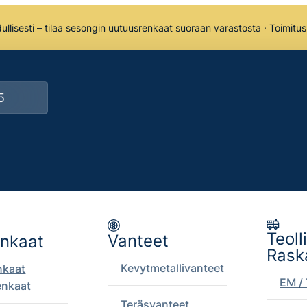
llisesti – tilaa sesongin uutuusrenkaat suoraan varastosta · Toimitu
Teoll
Vanteet
enkaat
Rask
Kevytmetallivanteet
nkaat
EM / 
enkaat
Teräsvanteet