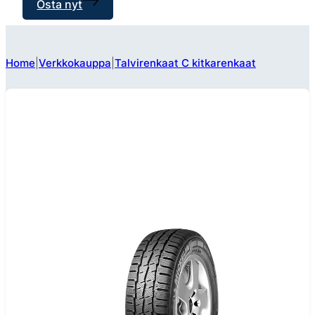
Osta nyt
Home
Verkkokauppa
Talvirenkaat C kitkarenkaat