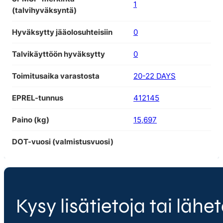
1
(talvihyväksyntä)
Hyväksytty jääolosuhteisiin
0
Talvikäyttöön hyväksytty
0
Toimitusaika varastosta
20-22 DAYS
EPREL-tunnus
412145
Paino (kg)
15,697
DOT-vuosi (valmistusvuosi)
Kysy lisätietoja tai lähet