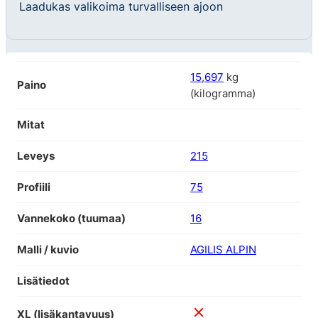
Laadukas valikoima turvalliseen ajoon
15,697
kg
Paino
(kilogramma)
Mitat
Leveys
215
Profiili
75
Vannekoko (tuumaa)
16
Malli / kuvio
AGILIS ALPIN
Lisätiedot
XL (lisäkantavuus)