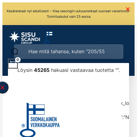
Kesärenkaat nyt edullisesti – tilaa sesongin uutuusrenkaat suoraan varastosta ·
Toimituskulut vain 25 euroa
0
Löysin
45265
hakuasi vastaavaa tuotetta "
".
\" found.<\/span><br>Make sure you have
typed the search query correctly.<br>Currently
you can search by title or content.","post_type":
["product"],"ajax_loader_animation":"ripple","ajax_load
tmlmvi","meta_query":
[{"key":"_stock","value":"4","compare":">=","type":"NUM
data-original-query-vars="[]" data-page="1"
data-max-pages="4527" data-start="1" data-