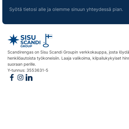
Syötä tietosi alle ja olemme sinuun yhteydessä pian.
Scandirengas on Sisu Scandi Groupin verkkokauppa, josta löydät
henkilöautoista työkoneisiin. Laaja valikoima, kilpailukykyiset hi
suoraan perille.
Y-tunnus: 3553631-5
Follow us on Facebook
Follow us on Instagram
Follow us on Linkedin