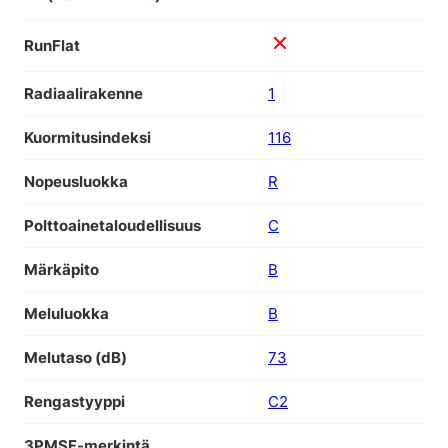
RunFlat
Radiaalirakenne
1
Kuormitusindeksi
116
Nopeusluokka
R
Polttoainetaloudellisuus
C
Märkäpito
B
Meluluokka
B
Melutaso (dB)
73
Rengastyyppi
C2
3PMSF-merkintä