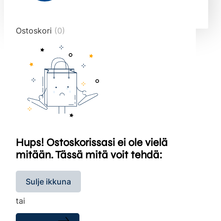
end="10">
Ostoskori
(0)
Hups! Ostoskorissasi ei ole vielä
mitään. Tässä mitä voit tehdä:
Sulje ikkuna
tai