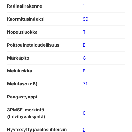
Radiaalirakenne
1
Kuormitusindeksi
99
Nopeusluokka
T
Polttoainetaloudellisuus
E
Märkäpito
C
Meluluokka
B
Melutaso (dB)
71
Rengastyyppi
3PMSF-merkintä
0
(talvihyväksyntä)
Hyväksytty jääolosuhteisiin
0