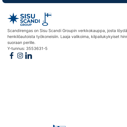
Scandirengas on Sisu Scandi Groupin verkkokauppa, josta löydät
henkilöautoista työkoneisiin. Laaja valikoima, kilpailukykyiset hi
suoraan perille.
Y-tunnus: 3553631-5
Follow us on Facebook
Follow us on Instagram
Follow us on Linkedin