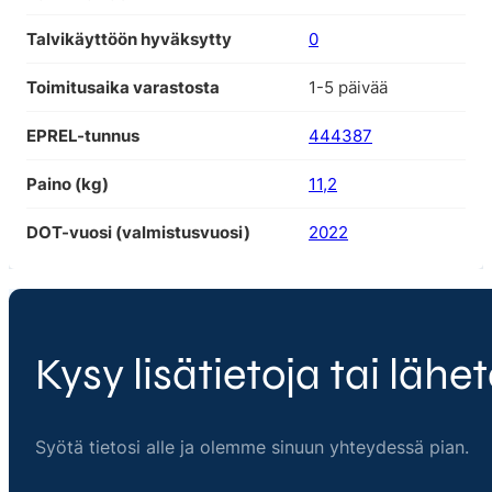
Talvikäyttöön hyväksytty
0
Toimitusaika varastosta
1-5 päivää
EPREL-tunnus
444387
Paino (kg)
11,2
DOT-vuosi (valmistusvuosi)
2022
Kysy lisätietoja tai lähet
Syötä tietosi alle ja olemme sinuun yhteydessä pian.