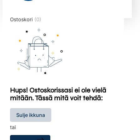
end="10">
Ostoskori
(0)
Hups! Ostoskorissasi ei ole vielä
mitään. Tässä mitä voit tehdä:
Sulje ikkuna
tai