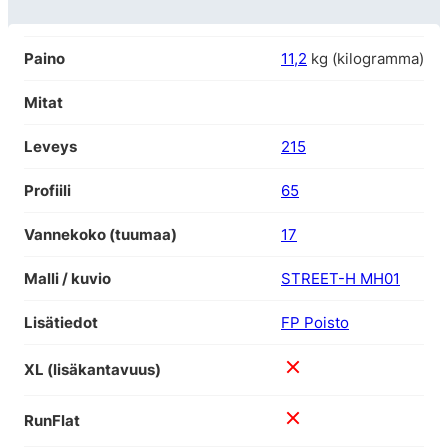
Paino
11,2
kg (kilogramma)
Mitat
Leveys
215
Profiili
65
Vannekoko (tuumaa)
17
Malli / kuvio
STREET-H MH01
Lisätiedot
FP Poisto
XL (lisäkantavuus)
RunFlat