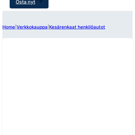
Osta nyt
Home
Verkkokauppa
Kesärenkaat henkilöautot