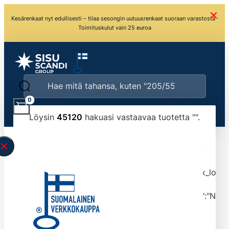
Kesärenkaat nyt edullisesti – tilaa sesongin uutuusrenkaat suoraan varastosta ·
Toimituskulut vain 25 euroa
0
Löysin
45120
hakuasi vastaavaa tuotetta "
".
\" found.<\/span><br>Make sure you have
typed the search query correctly.<br>Currently
you can search by title or content.","post_type":
["product"],"ajax_loader_animation":"ripple","ajax_load
tmlmvi","meta_query":
[{"key":"_stock","value":"4","compare":">=","type":"NUM
data-original-query-vars="[]" data-page="1"
data-max-pages="4512" data-start="1" data-