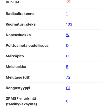
RunFlat
Radiaalirakenne
1
Kuormitusindeksi
103
Nopeusluokka
W
Polttoainetaloudellisuus
D
Märkäpito
C
Meluluokka
B
Melutaso (dB)
72
Rengastyyppi
C1
3PMSF-merkintä
0
(talvihyväksyntä)