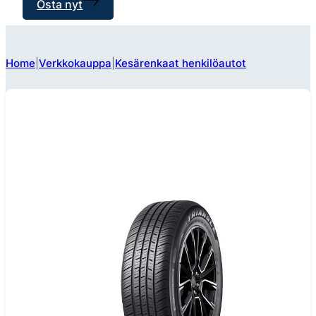
Osta nyt
Home
Verkkokauppa
Kesärenkaat henkilöautot