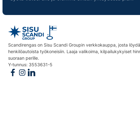
Scandirengas on Sisu Scandi Groupin verkkokauppa, josta löydät
henkilöautoista työkoneisiin. Laaja valikoima, kilpailukykyiset hi
suoraan perille.
Y-tunnus: 3553631-5
Follow us on Facebook
Follow us on Instagram
Follow us on Linkedin