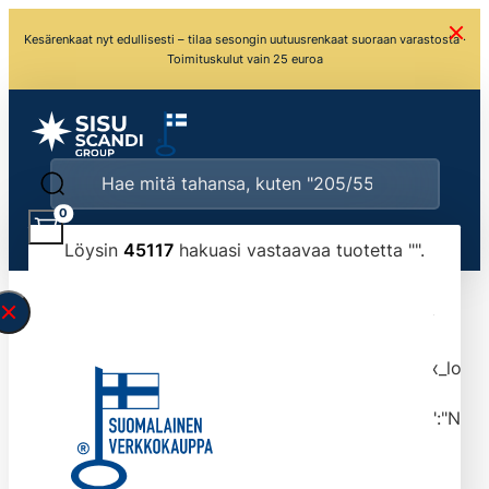
Kesärenkaat nyt edullisesti – tilaa sesongin uutuusrenkaat suoraan varastosta ·
Toimituskulut vain 25 euroa
0
Löysin
45117
hakuasi vastaavaa tuotetta "
".
\" found.<\/span><br>Make sure you have
typed the search query correctly.<br>Currently
you can search by title or content.","post_type":
["product"],"ajax_loader_animation":"ripple","ajax_load
tmlmvi","meta_query":
[{"key":"_stock","value":"4","compare":">=","type":"NUM
data-original-query-vars="[]" data-page="1"
data-max-pages="4512" data-start="1" data-