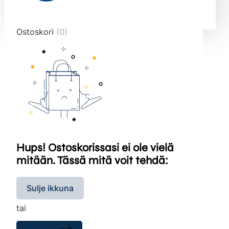
end="10">
Ostoskori
(0)
Hups! Ostoskorissasi ei ole vielä
mitään. Tässä mitä voit tehdä:
Sulje ikkuna
tai