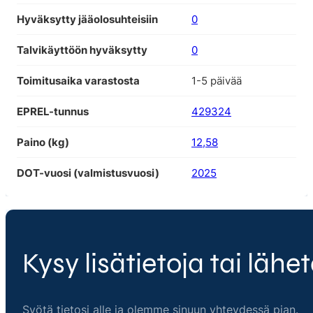
Hyväksytty jääolosuhteisiin
0
Talvikäyttöön hyväksytty
0
Toimitusaika varastosta
1-5 päivää
EPREL-tunnus
429324
Paino (kg)
12,58
DOT-vuosi (valmistusvuosi)
2025
Kysy lisätietoja tai lähet
Syötä tietosi alle ja olemme sinuun yhteydessä pian.