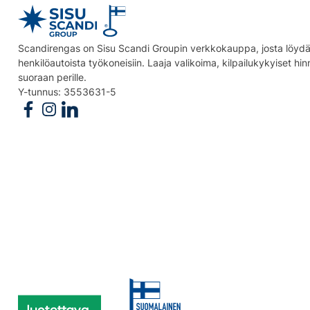
Scandirengas on Sisu Scandi Groupin verkkokauppa, josta löydät
henkilöautoista työkoneisiin. Laaja valikoima, kilpailukykyiset hi
suoraan perille.
Y-tunnus: 3553631-5
Follow us on Facebook
Follow us on Instagram
Follow us on Linkedin