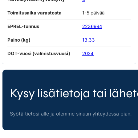
Toimitusaika varastosta
1-5 päivää
EPREL-tunnus
2236994
Paino (kg)
13,33
DOT-vuosi (valmistusvuosi)
2024
Kysy lisätietoja tai lähet
Syötä tietosi alle ja olemme sinuun yhteydessä pian.