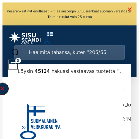
Kesärenkaat nyt edullisesti – tilaa sesongin uutuusrenkaat suoraan varastosta ·
Toimituskulut vain 25 euroa
0
Löysin
45134
hakuasi vastaavaa tuotetta "
".
\" found.<\/span><br>Make sure you have
typed the search query correctly.<br>Currently
you can search by title or content.","post_type":
["product"],"ajax_loader_animation":"ripple","ajax_load
tmlmvi","meta_query":
[{"key":"_stock","value":"4","compare":">=","type":"NUM
data-original-query-vars="[]" data-page="1"
data-max-pages="4514" data-start="1" data-