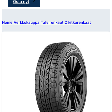
Osta nyt
Home
Verkkokauppa
Talvirenkaat C kitkarenkaat