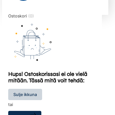
end="10">
Ostoskori
(0)
Hups! Ostoskorissasi ei ole vielä
mitään. Tässä mitä voit tehdä:
Sulje ikkuna
tai