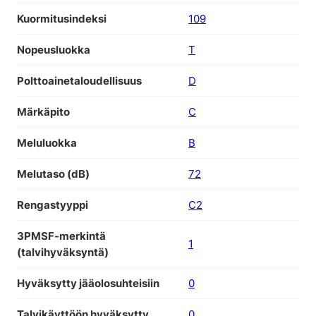
Kuormitusindeksi
109
Nopeusluokka
T
Polttoainetaloudellisuus
D
Märkäpito
C
Meluluokka
B
Melutaso (dB)
72
Rengastyyppi
C2
3PMSF-merkintä
1
(talvihyväksyntä)
Hyväksytty jääolosuhteisiin
0
Talvikäyttöön hyväksytty
0