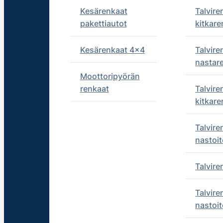
Kesärenkaat
Talvire
pakettiautot
kitkare
Kesärenkaat 4x4
Talvire
nastar
Moottoripyörän
renkaat
Talvire
kitkare
Talvire
nastoit
Talvir
Talvire
nastoit