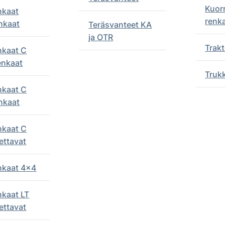
Kuor
nkaat
renk
nkaat
Teräsvanteet KA
ja OTR
Trakt
nkaat C
enkaat
Truk
nkaat C
nkaat
nkaat C
ettavat
enkaat 4x4
nkaat LT
ettavat