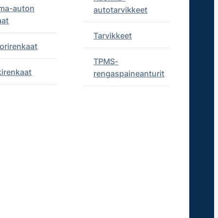
ma-auton
autotarvikkeet
aat
Tarvikkeet
orirenkaat
TPMS-
kirenkaat
rengaspaineanturit