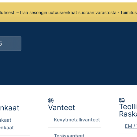
llisesti – tilaa sesongin uutuusrenkaat suoraan varastosta · Toimitu
Teoll
Vanteet
enkaat
Rask
Kevytmetallivanteet
nkaat
EM / 
enkaat
Teräsvanteet