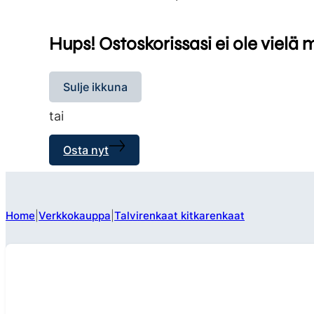
Hups! Ostoskorissasi ei ole vielä 
Sulje ikkuna
tai
Osta nyt
Home
Verkkokauppa
Talvirenkaat kitkarenkaat