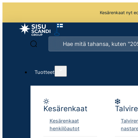
Kesärenkaat nyt edu
Tuotteet
Kesärenkaat
Talvir
Kesärenkaat
Talvire
henkilöautot
nastar