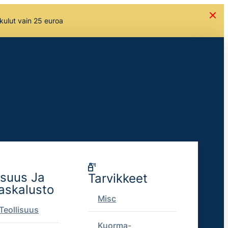
skulut vain 25 euroa
isuus Ja
Tarvikkeet
askalusto
Misc
Teollisuus
Kuorma-