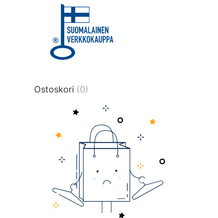
title or content.","post_type":
["product"],"ajax_loader_animation":"ripp
tmlmvi","meta_query":
[{"key":"_stock","value":"4","compare":">
data-original-query-vars="[]" data-page
pages="4513" data-start="1" data-end="
Ostoskori
(0)