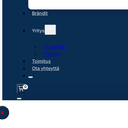
Brändit
Yritys
Artikkelit
Tietoa
Toimitus
Ota yhteyttä
0
Löysin
45123
hakuasi vastaavaa tu
\" found.<\/span><br>Make sure you hav
search query correctly.<br>Currently yo