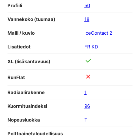
Profiili
50
Vannekoko (tuumaa)
18
Malli / kuvio
IceContact 2
Lisätiedot
FR KD
XL (lisäkantavuus)
RunFlat
Radiaalirakenne
1
Kuormitusindeksi
96
Nopeusluokka
T
Polttoainetaloudellisuus