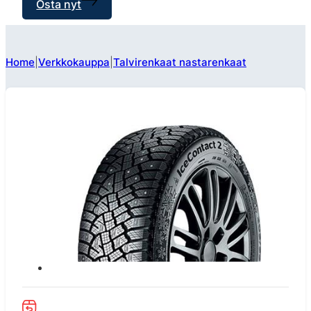
Osta nyt
Home
Verkkokauppa
Talvirenkaat nastarenkaat