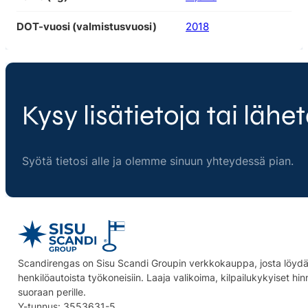
DOT-vuosi (valmistusvuosi)
2018
Kysy lisätietoja tai lähet
Syötä tietosi alle ja olemme sinuun yhteydessä pian.
Scandirengas on Sisu Scandi Groupin verkkokauppa, josta löydät
henkilöautoista työkoneisiin. Laaja valikoima, kilpailukykyiset hi
suoraan perille.
Y-tunnus: 3553631-5