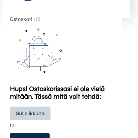
end="10">
Ostoskori
(0)
Hups! Ostoskorissasi ei ole vielä
mitään. Tässä mitä voit tehdä:
Sulje ikkuna
tai