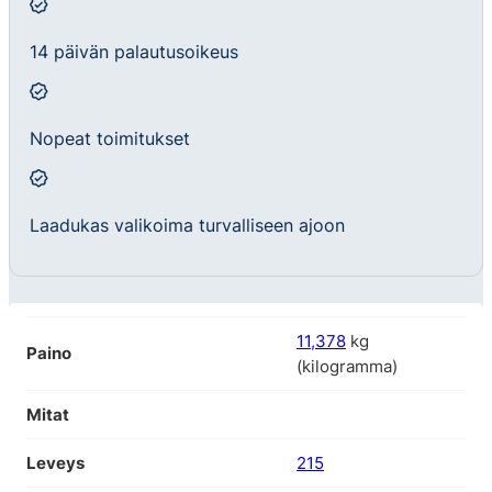
14 päivän palautusoikeus
Nopeat toimitukset
Laadukas valikoima turvalliseen ajoon
11,378
kg
Paino
(kilogramma)
Mitat
Leveys
215