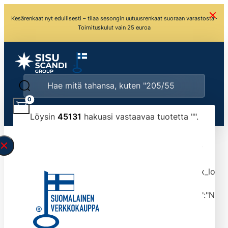
Kesärenkaat nyt edullisesti – tilaa sesongin uutuusrenkaat suoraan varastosta ·
Toimituskulut vain 25 euroa
0
Löysin
45131
hakuasi vastaavaa tuotetta "
".
\" found.<\/span><br>Make sure you have
typed the search query correctly.<br>Currently
you can search by title or content.","post_type":
["product"],"ajax_loader_animation":"ripple","ajax_load
tmlmvi","meta_query":
[{"key":"_stock","value":"4","compare":">=","type":"NUM
data-original-query-vars="[]" data-page="1"
data-max-pages="4514" data-start="1" data-