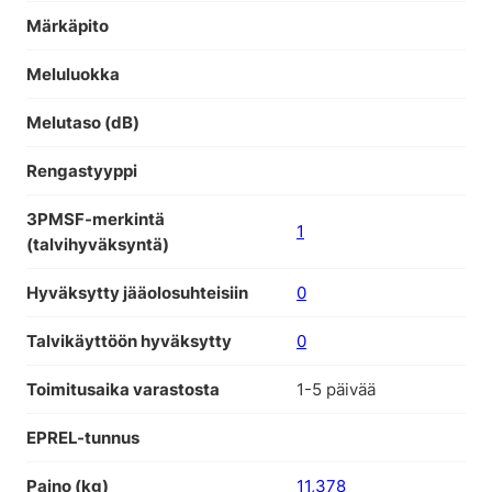
Märkäpito
Meluluokka
Melutaso (dB)
Rengastyyppi
3PMSF-merkintä
1
(talvihyväksyntä)
Hyväksytty jääolosuhteisiin
0
Talvikäyttöön hyväksytty
0
Toimitusaika varastosta
1-5 päivää
EPREL-tunnus
Paino (kg)
11,378