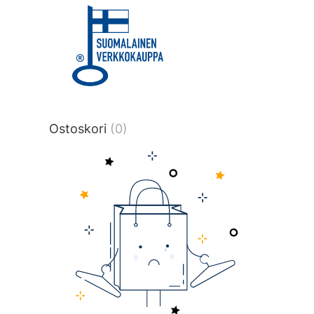
title or content.","post_type":
["product"],"ajax_loader_animation":"ripp
tmlmvi","meta_query":
[{"key":"_stock","value":"4","compare":">
data-original-query-vars="[]" data-page
pages="4518" data-start="1" data-end="
Ostoskori
(0)