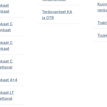
Kuor
nkaat
renk
nkaat
Teräsvanteet KA
ja OTR
Trakt
nkaat C
enkaat
Truk
nkaat C
nkaat
nkaat C
ettavat
enkaat 4x4
nkaat LT
ettavat