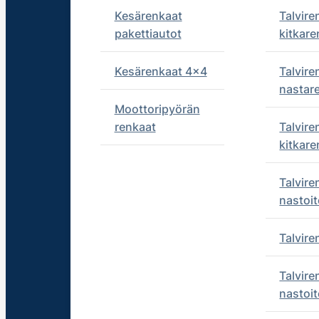
Kesärenkaat
Talvire
pakettiautot
kitkare
Kesärenkaat 4x4
Talvire
nastar
Moottoripyörän
renkaat
Talvire
kitkare
Talvire
nastoit
Talvir
Talvire
nastoit