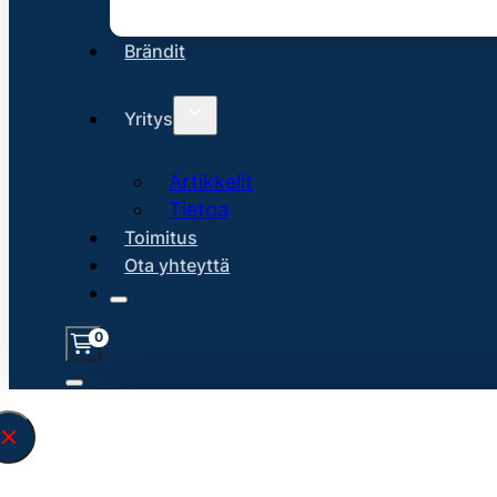
Brändit
Yritys
Artikkelit
Tietoa
Toimitus
Ota yhteyttä
0
Löysin
45176
hakuasi vastaavaa tu
\" found.<\/span><br>Make sure you hav
search query correctly.<br>Currently yo