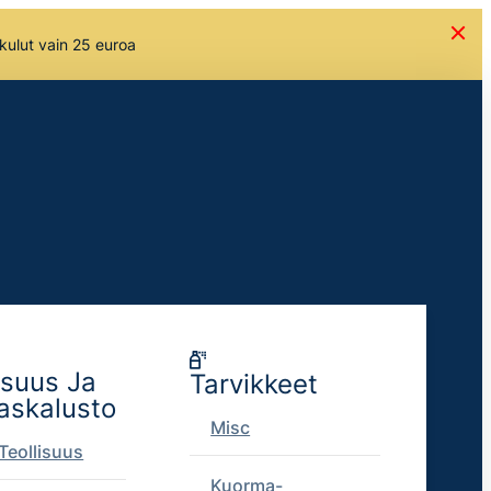
skulut vain 25 euroa
isuus Ja
Tarvikkeet
askalusto
Misc
Teollisuus
Kuorma-