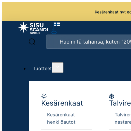
Kesärenkaat nyt edu
Tuotteet
Kesärenkaat
Talvir
Kesärenkaat
Talvire
henkilöautot
nastar