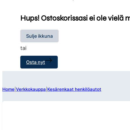
Hups! Ostoskorissasi ei ole vielä 
Sulje ikkuna
tai
Osta nyt
Home
Verkkokauppa
Kesärenkaat henkilöautot