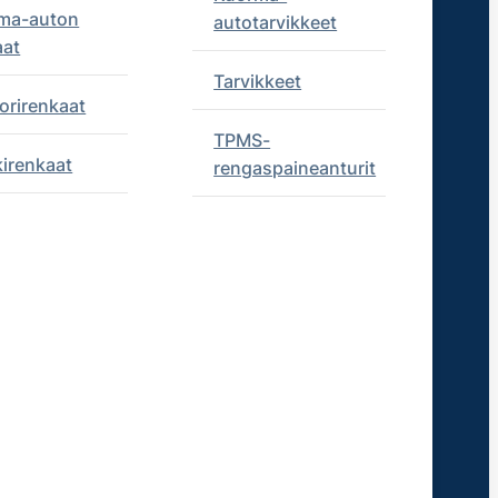
ma-auton
autotarvikkeet
aat
Tarvikkeet
orirenkaat
TPMS-
kirenkaat
rengaspaineanturit