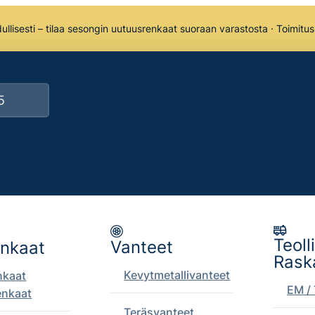
llisesti – tilaa sesongin uutuusrenkaat suoraan varastosta · Toimitu
Teoll
Vanteet
enkaat
Rask
Kevytmetallivanteet
nkaat
EM / 
enkaat
Teräsvanteet