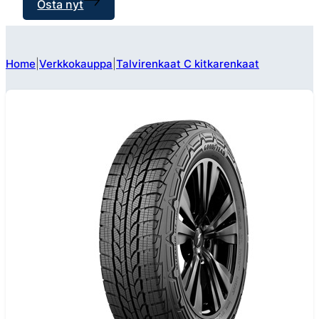
Osta nyt
Home
Verkkokauppa
Talvirenkaat C kitkarenkaat