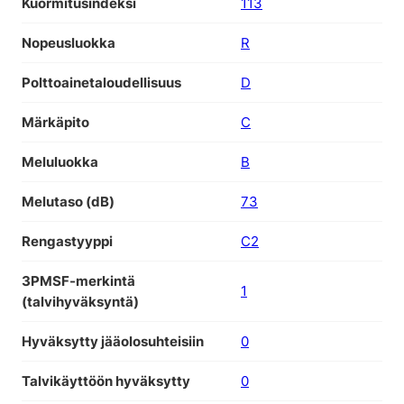
Kuormitusindeksi
113
Nopeusluokka
R
Polttoainetaloudellisuus
D
Märkäpito
C
Meluluokka
B
Melutaso (dB)
73
Rengastyyppi
C2
3PMSF-merkintä
1
(talvihyväksyntä)
Hyväksytty jääolosuhteisiin
0
Talvikäyttöön hyväksytty
0