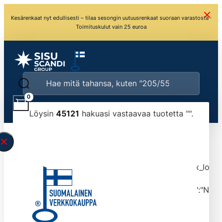
Kesärenkaat nyt edullisesti – tilaa sesongin uutuusrenkaat suoraan varastosta ·
Toimituskulut vain 25 euroa
0
Löysin
45121
hakuasi vastaavaa tuotetta "
".
\" found.<\/span><br>Make sure you have
typed the search query correctly.<br>Currently
you can search by title or content.","post_type":
["product"],"ajax_loader_animation":"ripple","ajax_load
tmlmvi","meta_query":
[{"key":"_stock","value":"4","compare":">=","type":"NUM
data-original-query-vars="[]" data-page="1"
data-max-pages="4513" data-start="1" data-