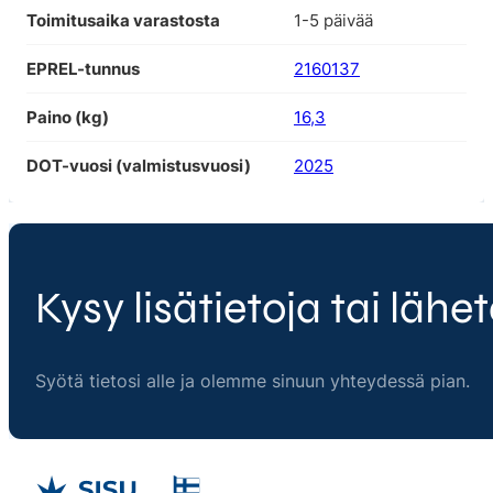
Toimitusaika varastosta
1-5 päivää
EPREL-tunnus
2160137
Paino (kg)
16,3
DOT-vuosi (valmistusvuosi)
2025
Kysy lisätietoja tai lähet
Syötä tietosi alle ja olemme sinuun yhteydessä pian.