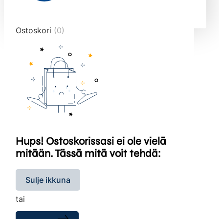
end="10">
Ostoskori
(0)
Hups! Ostoskorissasi ei ole vielä
mitään. Tässä mitä voit tehdä:
Sulje ikkuna
tai