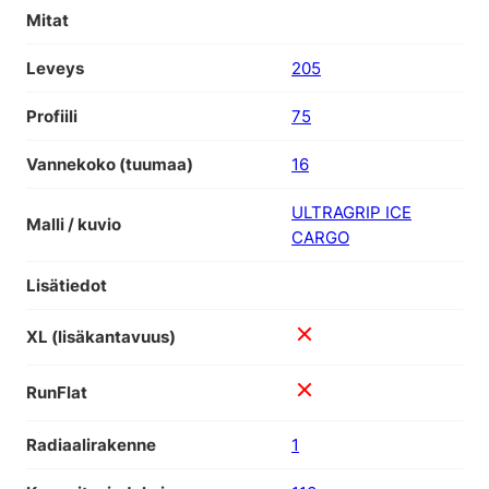
Mitat
Leveys
205
Profiili
75
Vannekoko (tuumaa)
16
ULTRAGRIP ICE
Malli / kuvio
CARGO
Lisätiedot
XL (lisäkantavuus)
RunFlat
Radiaalirakenne
1