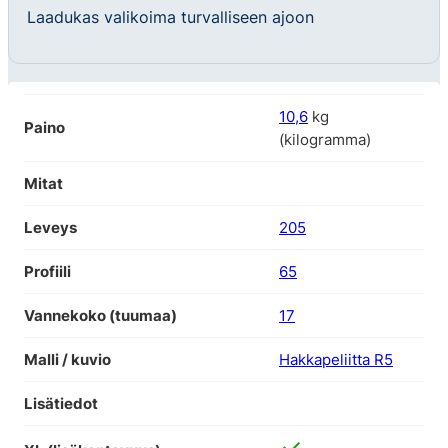
Laadukas valikoima turvalliseen ajoon
10,6
kg
Paino
(kilogramma)
Mitat
Leveys
205
Profiili
65
Vannekoko (tuumaa)
17
Malli / kuvio
Hakkapeliitta R5
Lisätiedot