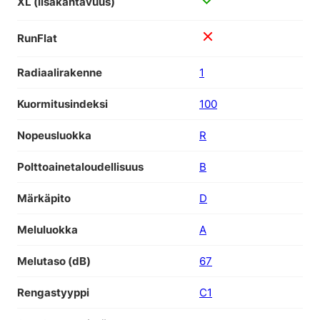
XL (lisäkantavuus)
RunFlat
Radiaalirakenne
1
Kuormitusindeksi
100
Nopeusluokka
R
Polttoainetaloudellisuus
B
Märkäpito
D
Meluluokka
A
Melutaso (dB)
67
Rengastyyppi
C1