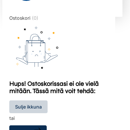
end="10">
Ostoskori
(0)
Hups! Ostoskorissasi ei ole vielä
mitään. Tässä mitä voit tehdä:
Sulje ikkuna
tai