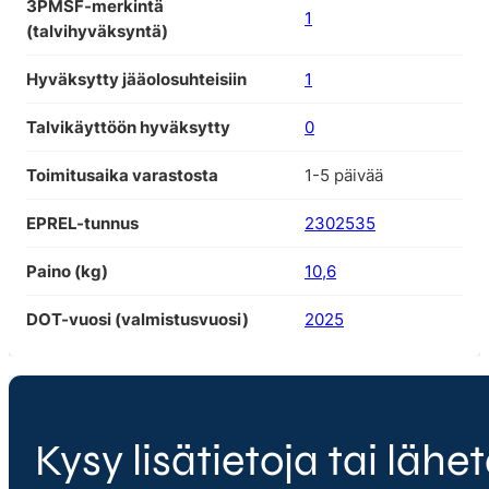
3PMSF-merkintä
1
(talvihyväksyntä)
Hyväksytty jääolosuhteisiin
1
Talvikäyttöön hyväksytty
0
Toimitusaika varastosta
1-5 päivää
EPREL-tunnus
2302535
Paino (kg)
10,6
DOT-vuosi (valmistusvuosi)
2025
Kysy lisätietoja tai lähet