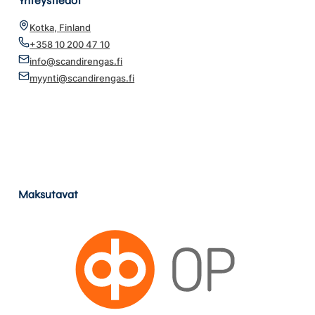
Yhteystiedot
Kotka, Finland
+358 10 200 47 10
info@scandirengas.fi
myynti@scandirengas.fi
Maksutavat