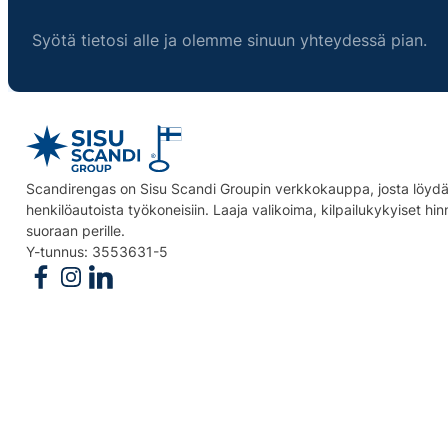
Syötä tietosi alle ja olemme sinuun yhteydessä pian.
Scandirengas on Sisu Scandi Groupin verkkokauppa, josta löydät
henkilöautoista työkoneisiin. Laaja valikoima, kilpailukykyiset hi
suoraan perille.
Y-tunnus: 3553631-5
Follow us on Facebook
Follow us on Instagram
Follow us on Linkedin