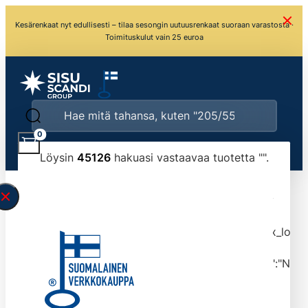
Kesärenkaat nyt edullisesti – tilaa sesongin uutuusrenkaat suoraan varastosta ·
Toimituskulut vain 25 euroa
0
Löysin
45126
hakuasi vastaavaa tuotetta "
".
\" found.<\/span><br>Make sure you have
typed the search query correctly.<br>Currently
you can search by title or content.","post_type":
["product"],"ajax_loader_animation":"ripple","ajax_load
tmlmvi","meta_query":
[{"key":"_stock","value":"4","compare":">=","type":"NUM
data-original-query-vars="[]" data-page="1"
data-max-pages="4513" data-start="1" data-