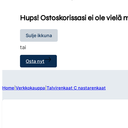
Hups! Ostoskorissasi ei ole vielä 
Sulje ikkuna
tai
Osta nyt
Home
Verkkokauppa
Talvirenkaat C nastarenkaat