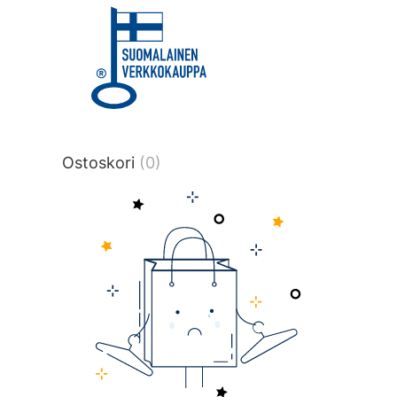
title or content.","post_type":
["product"],"ajax_loader_animation":"ripp
tmlmvi","meta_query":
[{"key":"_stock","value":"4","compare":">
data-original-query-vars="[]" data-page
pages="4514" data-start="1" data-end="
Ostoskori
(0)