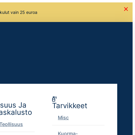
skulut vain 25 euroa
isuus Ja
Tarvikkeet
askalusto
Misc
Teollisuus
Kuorma-