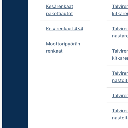
Kesärenkaat
Talvire
pakettiautot
kitkare
Kesärenkaat 4x4
Talvire
nastar
Moottoripyörän
renkaat
Talvire
kitkare
Talvire
nastoit
Talvir
Talvire
nastoit