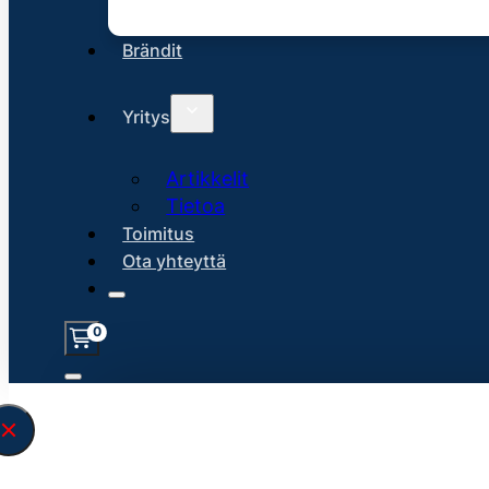
Brändit
Yritys
Artikkelit
Tietoa
Toimitus
Ota yhteyttä
0
Löysin
45137
hakuasi vastaavaa tu
\" found.<\/span><br>Make sure you hav
search query correctly.<br>Currently yo