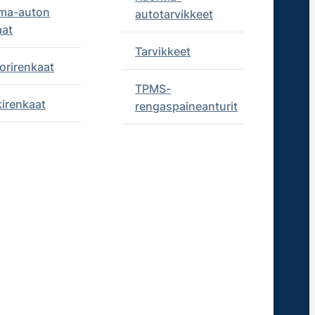
ma-auton
autotarvikkeet
aat
Tarvikkeet
orirenkaat
TPMS-
kirenkaat
rengaspaineanturit