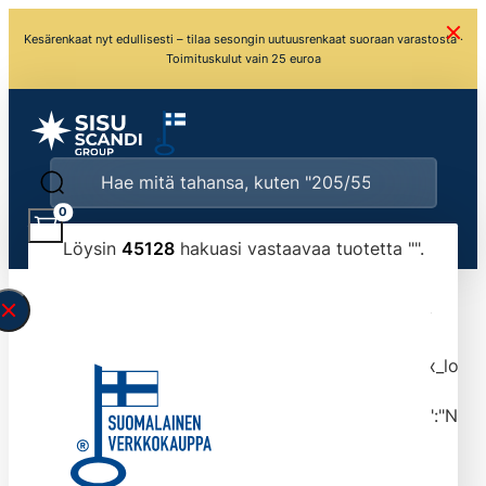
Kesärenkaat nyt edullisesti – tilaa sesongin uutuusrenkaat suoraan varastosta ·
Toimituskulut vain 25 euroa
0
Löysin
45128
hakuasi vastaavaa tuotetta "
".
\" found.<\/span><br>Make sure you have
typed the search query correctly.<br>Currently
you can search by title or content.","post_type":
["product"],"ajax_loader_animation":"ripple","ajax_load
tmlmvi","meta_query":
[{"key":"_stock","value":"4","compare":">=","type":"NUM
data-original-query-vars="[]" data-page="1"
data-max-pages="4513" data-start="1" data-