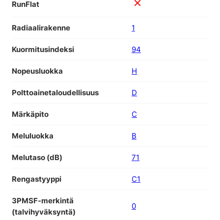
RunFlat
Radiaalirakenne
1
Kuormitusindeksi
94
Nopeusluokka
H
Polttoainetaloudellisuus
D
Märkäpito
C
Meluluokka
B
Melutaso (dB)
71
Rengastyyppi
C1
3PMSF-merkintä
0
(talvihyväksyntä)