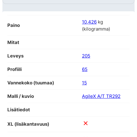
10,426
kg
Paino
(kilogramma)
Mitat
Leveys
205
Profiili
65
Vannekoko (tuumaa)
15
Malli / kuvio
AgileX A/T TR292
Lisätiedot
XL (lisäkantavuus)