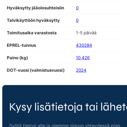
Hyväksytty jääolosuhteisiin
0
Talvikäyttöön hyväksytty
0
Toimitusaika varastosta
1-5 päivää
EPREL-tunnus
430284
Paino (kg)
10,426
DOT-vuosi (valmistusvuosi)
2024
Kysy lisätietoja tai lähet
Syötä tietosi alle ja olemme sinuun yhteydessä pian.