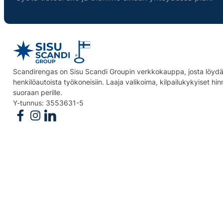
Scandirengas on Sisu Scandi Groupin verkkokauppa, josta löydät
henkilöautoista työkoneisiin. Laaja valikoima, kilpailukykyiset hi
suoraan perille.
Y-tunnus: 3553631-5
Follow us on Facebook
Follow us on Instagram
Follow us on Linkedin