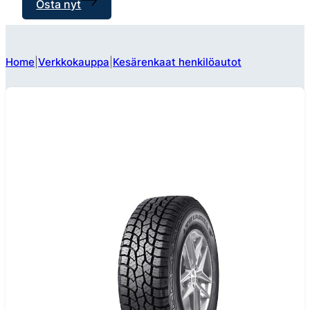
Osta nyt
Home
Verkkokauppa
Kesärenkaat henkilöautot