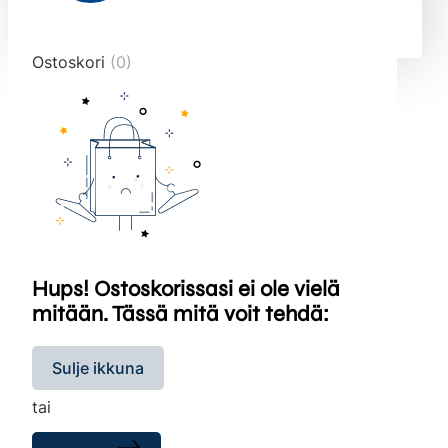
end="10">
Ostoskori
(0)
Hups! Ostoskorissasi ei ole vielä
mitään. Tässä mitä voit tehdä:
Sulje ikkuna
tai