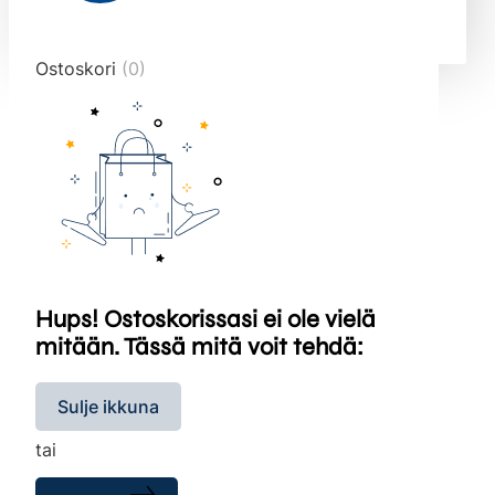
end="10">
Ostoskori
(0)
Hups! Ostoskorissasi ei ole vielä
mitään. Tässä mitä voit tehdä:
Sulje ikkuna
tai