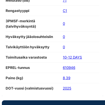
Melutaso (dB)
71
Rengastyyppi
C1
3PMSF-merkintä
0
(talvihyväksyntä)
Hyväksytty jääolosuhteisiin
0
Talvikäyttöön hyväksytty
0
Toimitusaika varastosta
10-12 DAYS
EPREL-tunnus
610946
Paino (kg)
8,39
DOT-vuosi (valmistusvuosi)
2025