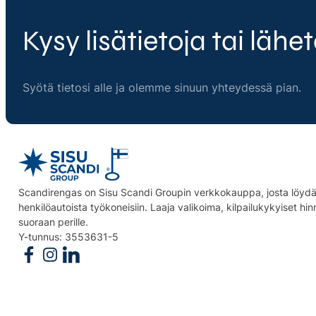
Kysy lisätietoja tai lähet
Syötä tietosi alle ja olemme sinuun yhteydessä pian.
Scandirengas on Sisu Scandi Groupin verkkokauppa, josta löydät
henkilöautoista työkoneisiin. Laaja valikoima, kilpailukykyiset hi
suoraan perille.
Y-tunnus: 3553631-5
Follow us on Facebook
Follow us on Instagram
Follow us on Linkedin