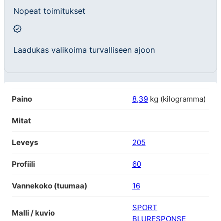
Nopeat toimitukset
Laadukas valikoima turvalliseen ajoon
Paino
8,39
kg (kilogramma)
Mitat
Leveys
205
Profiili
60
Vannekoko (tuumaa)
16
SPORT
Malli / kuvio
BLURESPONSE