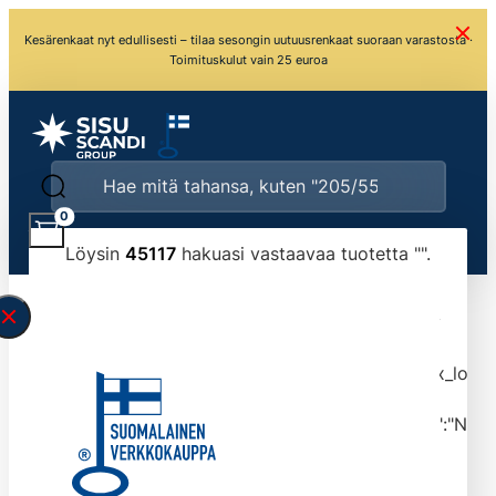
Kesärenkaat nyt edullisesti – tilaa sesongin uutuusrenkaat suoraan varastosta ·
Toimituskulut vain 25 euroa
0
Löysin
45117
hakuasi vastaavaa tuotetta "
".
\" found.<\/span><br>Make sure you have
typed the search query correctly.<br>Currently
you can search by title or content.","post_type":
["product"],"ajax_loader_animation":"ripple","ajax_load
tmlmvi","meta_query":
[{"key":"_stock","value":"4","compare":">=","type":"NUM
data-original-query-vars="[]" data-page="1"
data-max-pages="4512" data-start="1" data-