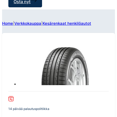
Osta nyt
Home
Verkkokauppa
Kesärenkaat henkilöautot
14 päivää palautuspolitiikka