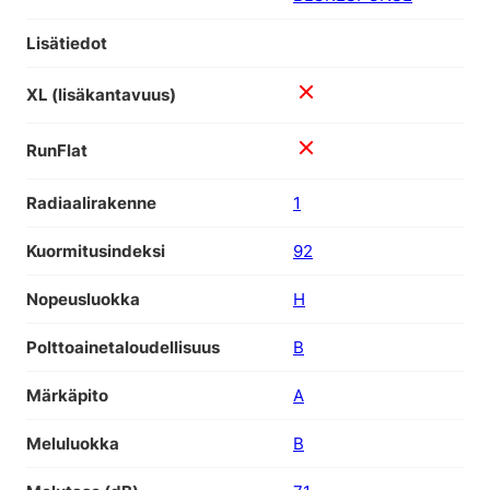
Lisätiedot
XL (lisäkantavuus)
RunFlat
Radiaalirakenne
1
Kuormitusindeksi
92
Nopeusluokka
H
Polttoainetaloudellisuus
B
Märkäpito
A
Meluluokka
B