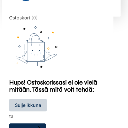
end="10">
Ostoskori
(0)
Hups! Ostoskorissasi ei ole vielä
mitään. Tässä mitä voit tehdä:
Sulje ikkuna
tai