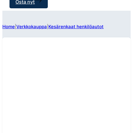
Osta nyt
Home
Verkkokauppa
Kesärenkaat henkilöautot