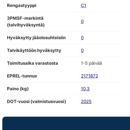
Rengastyyppi
C1
3PMSF-merkintä
0
(talvihyväksyntä)
Hyväksytty jääolosuhteisiin
0
Talvikäyttöön hyväksytty
0
Toimitusaika varastosta
1-5 päivää
EPREL-tunnus
2171872
Paino (kg)
10,3
DOT-vuosi (valmistusvuosi)
2025