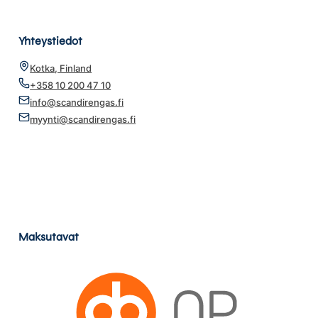
Yhteystiedot
Kotka, Finland
+358 10 200 47 10
info@scandirengas.fi
myynti@scandirengas.fi
Maksutavat