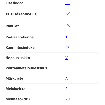
Lisätiedot
RG
XL (lisäkantavuus)
RunFlat
Radiaalirakenne
1
Kuormitusindeksi
97
Nopeusluokka
V
Polttoainetaloudellisuus
B
Märkäpito
A
Meluluokka
B
Melutaso (dB)
70