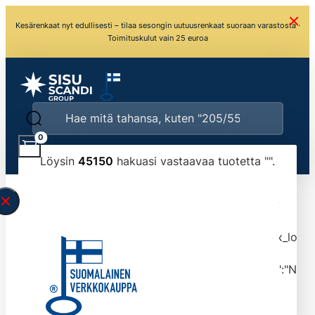
Kesärenkaat nyt edullisesti – tilaa sesongin uutuusrenkaat suoraan varastosta ·
Toimituskulut vain 25 euroa
0
Löysin
45150
hakuasi vastaavaa tuotetta "
".
\" found.<\/span><br>Make sure you have
typed the search query correctly.<br>Currently
you can search by title or content.","post_type":
["product"],"ajax_loader_animation":"ripple","ajax_load
tmlmvi","meta_query":
[{"key":"_stock","value":"4","compare":">=","type":"NUM
data-original-query-vars="[]" data-page="1"
data-max-pages="4515" data-start="1" data-