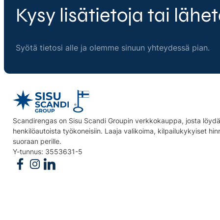
Kysy lisätietoja tai lähet
Syötä tietosi alle ja olemme sinuun yhteydessä pian.
Scandirengas on Sisu Scandi Groupin verkkokauppa, josta löydät
henkilöautoista työkoneisiin. Laaja valikoima, kilpailukykyiset hi
suoraan perille.
Y-tunnus: 3553631-5
Follow us on Facebook
Follow us on Instagram
Follow us on Linkedin