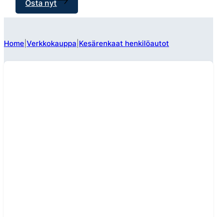
Osta nyt
Home
Verkkokauppa
Kesärenkaat henkilöautot