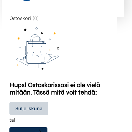
end="10">
Ostoskori
(0)
Hups! Ostoskorissasi ei ole vielä
mitään. Tässä mitä voit tehdä:
Sulje ikkuna
tai