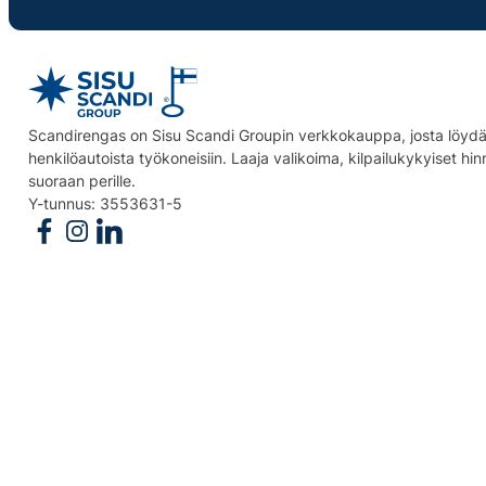
Scandirengas on Sisu Scandi Groupin verkkokauppa, josta löydät
henkilöautoista työkoneisiin. Laaja valikoima, kilpailukykyiset hi
suoraan perille.
Y-tunnus: 3553631-5
Follow us on Facebook
Follow us on Instagram
Follow us on Linkedin