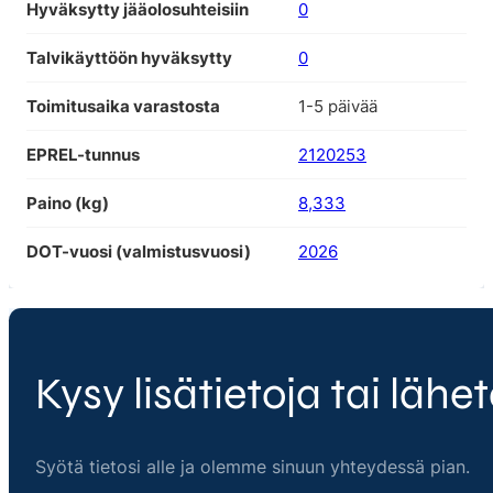
Hyväksytty jääolosuhteisiin
0
Talvikäyttöön hyväksytty
0
Toimitusaika varastosta
1-5 päivää
EPREL-tunnus
2120253
Paino (kg)
8,333
DOT-vuosi (valmistusvuosi)
2026
Kysy lisätietoja tai lähet
Syötä tietosi alle ja olemme sinuun yhteydessä pian.