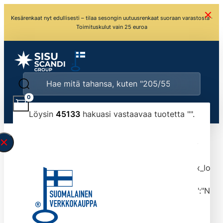
Kesärenkaat nyt edullisesti – tilaa sesongin uutuusrenkaat suoraan varastosta ·
Toimituskulut vain 25 euroa
0
Löysin
45133
hakuasi vastaavaa tuotetta "
".
\" found.<\/span><br>Make sure you have
typed the search query correctly.<br>Currently
you can search by title or content.","post_type":
["product"],"ajax_loader_animation":"ripple","ajax_load
tmlmvi","meta_query":
[{"key":"_stock","value":"4","compare":">=","type":"NUM
data-original-query-vars="[]" data-page="1"
data-max-pages="4514" data-start="1" data-