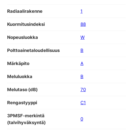
Radiaalirakenne
1
Kuormitusindeksi
88
Nopeusluokka
W
Polttoainetaloudellisuus
B
Märkäpito
A
Meluluokka
B
Melutaso (dB)
70
Rengastyyppi
C1
3PMSF-merkintä
0
(talvihyväksyntä)