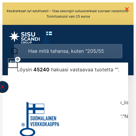
Kesärenkaat nyt edullisesti – tilaa sesongin uutuusrenkaat suoraan varastosta ·
Toimituskulut vain 25 euroa
0
Löysin
45240
hakuasi vastaavaa tuotetta "
".
\" found.<\/span><br>Make sure you have
typed the search query correctly.<br>Currently
you can search by title or content.","post_type":
["product"],"ajax_loader_animation":"ripple","ajax_load
tmlmvi","meta_query":
[{"key":"_stock","value":"4","compare":">=","type":"NUM
data-original-query-vars="[]" data-page="1"
data-max-pages="4524" data-start="1" data-