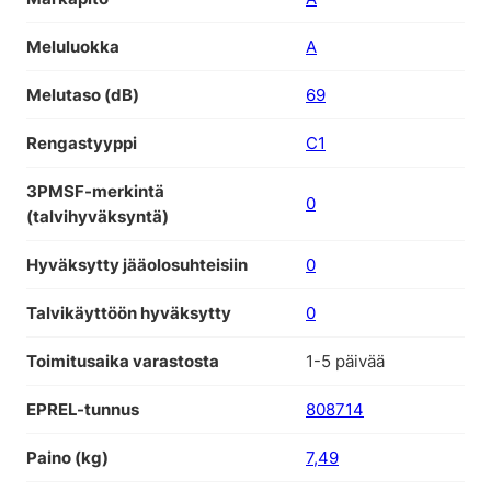
Meluluokka
A
Melutaso (dB)
69
Rengastyyppi
C1
3PMSF-merkintä
0
(talvihyväksyntä)
Hyväksytty jääolosuhteisiin
0
Talvikäyttöön hyväksytty
0
Toimitusaika varastosta
1-5 päivää
EPREL-tunnus
808714
Paino (kg)
7,49