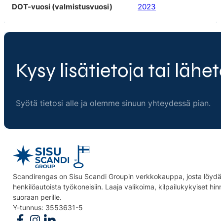
DOT-vuosi (valmistusvuosi)
2023
Kysy lisätietoja tai lähet
Syötä tietosi alle ja olemme sinuun yhteydessä pian.
Scandirengas on Sisu Scandi Groupin verkkokauppa, josta löydät
henkilöautoista työkoneisiin. Laaja valikoima, kilpailukykyiset hi
suoraan perille.
Y-tunnus: 3553631-5