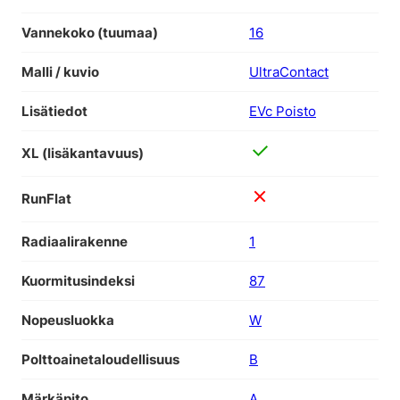
Vannekoko (tuumaa)
16
Malli / kuvio
UltraContact
Lisätiedot
EVc Poisto
XL (lisäkantavuus)
RunFlat
Radiaalirakenne
1
Kuormitusindeksi
87
Nopeusluokka
W
Polttoainetaloudellisuus
B
Märkäpito
A