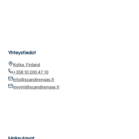
Yhteystiedot
Kotka, Finland
+358 10 200 47 10
info@scandirengas.fi
myynti@scandirengas.fi
Maksutavat