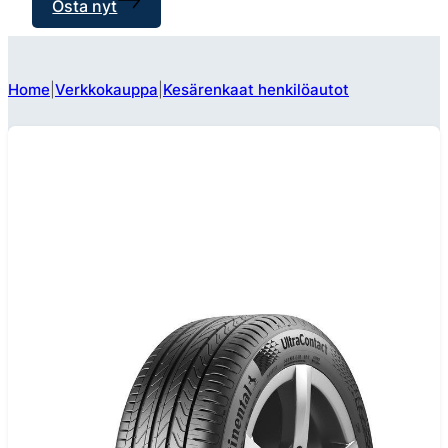
Osta nyt
Home
Verkkokauppa
Kesärenkaat henkilöautot