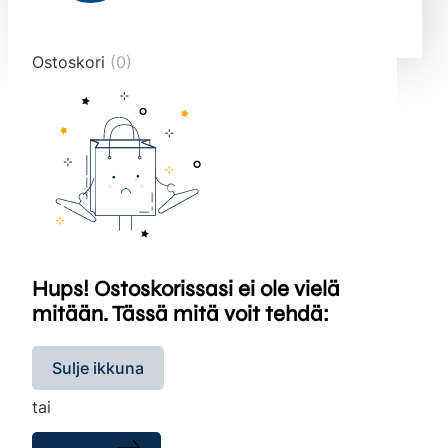
end="10">
Ostoskori
(0)
Hups! Ostoskorissasi ei ole vielä
mitään. Tässä mitä voit tehdä:
Sulje ikkuna
tai