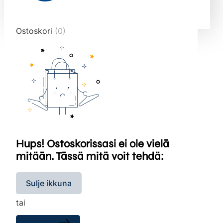
end="10">
Ostoskori
(0)
Hups! Ostoskorissasi ei ole vielä
mitään. Tässä mitä voit tehdä:
Sulje ikkuna
tai