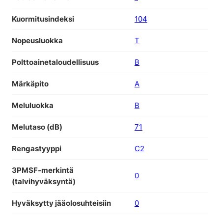
Kuormitusindeksi
104
Nopeusluokka
T
Polttoainetaloudellisuus
B
Märkäpito
A
Meluluokka
B
Melutaso (dB)
71
Rengastyyppi
C2
3PMSF-merkintä
0
(talvihyväksyntä)
Hyväksytty jääolosuhteisiin
0