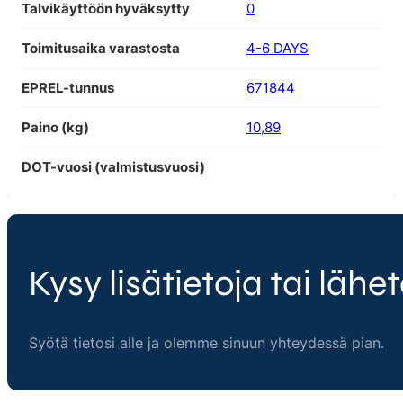
Talvikäyttöön hyväksytty
0
Toimitusaika varastosta
4-6 DAYS
EPREL-tunnus
671844
Paino (kg)
10,89
DOT-vuosi (valmistusvuosi)
Kysy lisätietoja tai lähet
Syötä tietosi alle ja olemme sinuun yhteydessä pian.