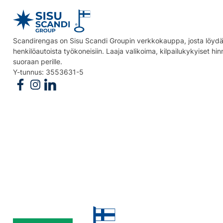
Scandirengas on Sisu Scandi Groupin verkkokauppa, josta löydät
henkilöautoista työkoneisiin. Laaja valikoima, kilpailukykyiset hi
suoraan perille.
Y-tunnus: 3553631-5
Follow us on Facebook
Follow us on Instagram
Follow us on Linkedin