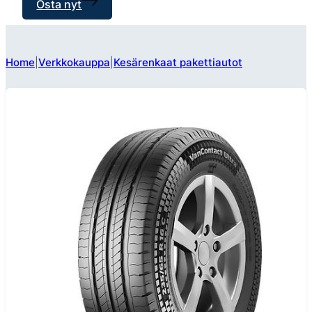
Osta nyt
Home
Verkkokauppa
Kesärenkaat pakettiautot