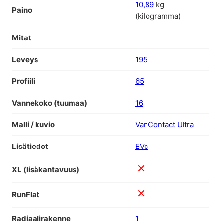
10,89
kg
Paino
(kilogramma)
Mitat
Leveys
195
Profiili
65
Vannekoko (tuumaa)
16
Malli / kuvio
VanContact Ultra
Lisätiedot
EVc
XL (lisäkantavuus)
RunFlat
Radiaalirakenne
1