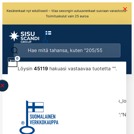
Kesärenkaat nyt edullisesti – tilaa sesongin uutuusrenkaat suoraan varastosta ·
Toimituskulut vain 25 euroa
0
Löysin
45119
hakuasi vastaavaa tuotetta "
".
\" found.<\/span><br>Make sure you have
typed the search query correctly.<br>Currently
you can search by title or content.","post_type":
["product"],"ajax_loader_animation":"ripple","ajax_load
tmlmvi","meta_query":
[{"key":"_stock","value":"4","compare":">=","type":"NUM
data-original-query-vars="[]" data-page="1"
data-max-pages="4512" data-start="1" data-