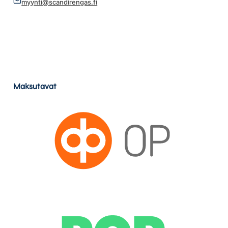
myynti@scandirengas.fi
Maksutavat