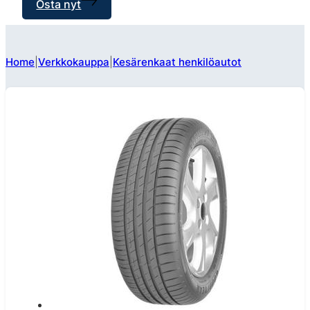
Osta nyt
Home
Verkkokauppa
Kesärenkaat henkilöautot