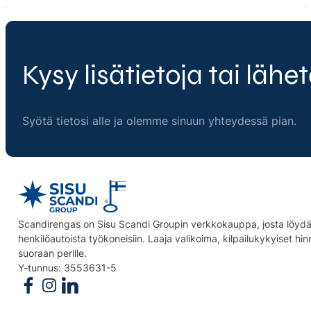
Kysy lisätietoja tai lähet
Syötä tietosi alle ja olemme sinuun yhteydessä pian.
Scandirengas on Sisu Scandi Groupin verkkokauppa, josta löydät
henkilöautoista työkoneisiin. Laaja valikoima, kilpailukykyiset hi
suoraan perille.
Y-tunnus: 3553631-5
Follow us on Facebook
Follow us on Instagram
Follow us on Linkedin