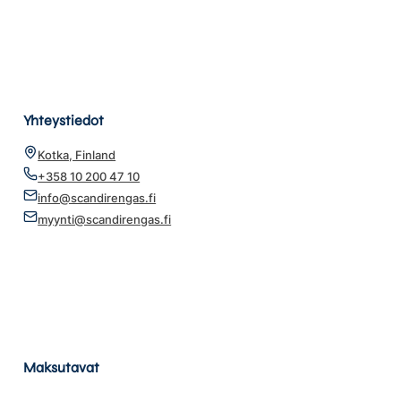
Yhteystiedot
Kotka, Finland
+358 10 200 47 10
info@scandirengas.fi
myynti@scandirengas.fi
Maksutavat