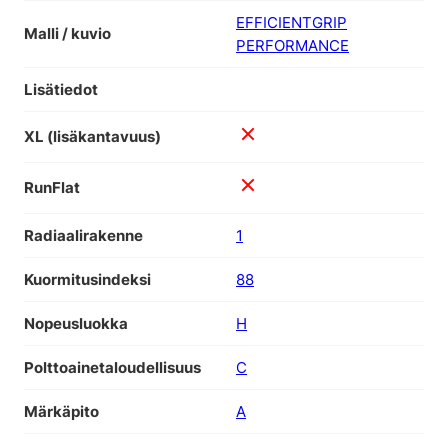
EFFICIENTGRIP
Malli / kuvio
PERFORMANCE
Lisätiedot
XL (lisäkantavuus)
RunFlat
Radiaalirakenne
1
Kuormitusindeksi
88
Nopeusluokka
H
Polttoainetaloudellisuus
C
Märkäpito
A