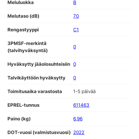
Meluluokka
B
Melutaso (dB)
70
Rengastyyppi
C1
3PMSF-merkintä
0
(talvihyväksyntä)
Hyväksytty jääolosuhteisiin
0
Talvikäyttöön hyväksytty
0
Toimitusaika varastosta
1-5 päivää
EPREL-tunnus
611463
Paino (kg)
6,96
DOT-vuosi (valmistusvuosi)
2022