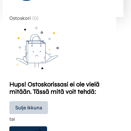
end="10">
Ostoskori
(0)
Hups! Ostoskorissasi ei ole vielä
mitään. Tässä mitä voit tehdä:
Sulje ikkuna
tai