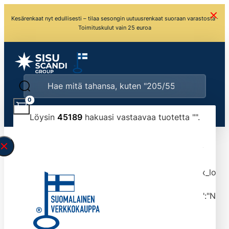
Kesärenkaat nyt edullisesti – tilaa sesongin uutuusrenkaat suoraan varastosta ·
Toimituskulut vain 25 euroa
0
Löysin
45189
hakuasi vastaavaa tuotetta "
".
\" found.<\/span><br>Make sure you have
typed the search query correctly.<br>Currently
you can search by title or content.","post_type":
["product"],"ajax_loader_animation":"ripple","ajax_load
tmlmvi","meta_query":
[{"key":"_stock","value":"4","compare":">=","type":"NUM
data-original-query-vars="[]" data-page="1"
data-max-pages="4519" data-start="1" data-