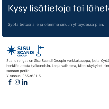
Kysy lisätietoja tai lähet
Syötä tietosi alle ja olemme sinuun yhteydessä pian.
Scandirengas on Sisu Scandi Groupin verkkokauppa, josta löydät
henkilöautoista työkoneisiin. Laaja valikoima, kilpailukykyiset hi
suoraan perille.
Y-tunnus: 3553631-5
Follow us on Facebook
Follow us on Instagram
Follow us on Linkedin