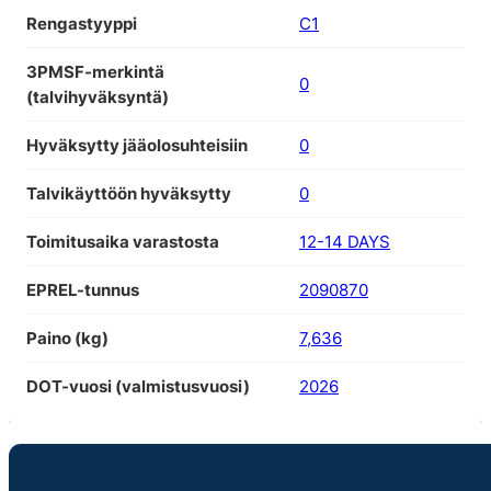
Rengastyyppi
C1
3PMSF-merkintä
0
(talvihyväksyntä)
Hyväksytty jääolosuhteisiin
0
Talvikäyttöön hyväksytty
0
Toimitusaika varastosta
12-14 DAYS
EPREL-tunnus
2090870
Paino (kg)
7,636
DOT-vuosi (valmistusvuosi)
2026