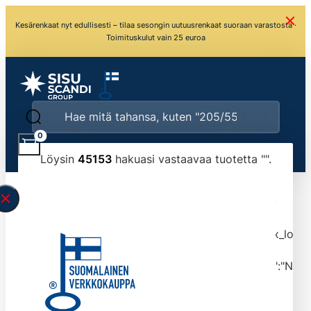
Kesärenkaat nyt edullisesti – tilaa sesongin uutuusrenkaat suoraan varastosta ·
Toimituskulut vain 25 euroa
0
Löysin
45153
hakuasi vastaavaa tuotetta "
".
\" found.<\/span><br>Make sure you have
typed the search query correctly.<br>Currently
you can search by title or content.","post_type":
["product"],"ajax_loader_animation":"ripple","ajax_load
tmlmvi","meta_query":
[{"key":"_stock","value":"4","compare":">=","type":"NUM
data-original-query-vars="[]" data-page="1"
data-max-pages="4516" data-start="1" data-