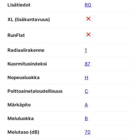
Lisätiedot
RG
XL (lisäkantavuus)
RunFlat
Radiaalirakenne
1
Kuormitusindeksi
87
Nopeusluokka
H
Polttoainetaloudellisuus
C
Märkäpito
A
Meluluokka
B
Melutaso (dB)
70