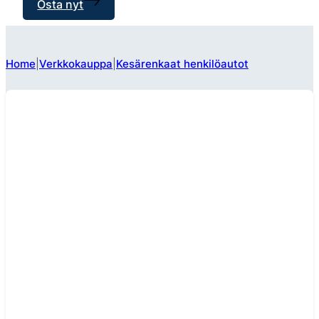
Osta nyt
Home
Verkkokauppa
Kesärenkaat henkilöautot