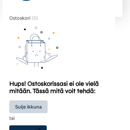
end="10">
Ostoskori
(0)
Hups! Ostoskorissasi ei ole vielä
mitään. Tässä mitä voit tehdä:
Sulje ikkuna
tai