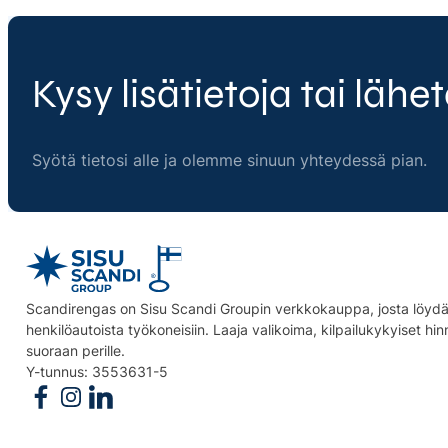
Kysy lisätietoja tai lähet
Syötä tietosi alle ja olemme sinuun yhteydessä pian.
Scandirengas on Sisu Scandi Groupin verkkokauppa, josta löydät
henkilöautoista työkoneisiin. Laaja valikoima, kilpailukykyiset hi
suoraan perille.
Y-tunnus: 3553631-5
Follow us on Facebook
Follow us on Instagram
Follow us on Linkedin