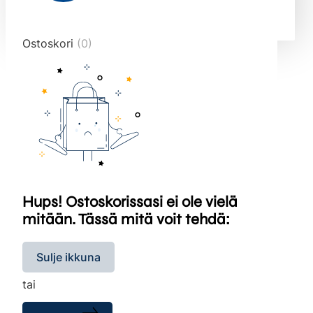
end="10">
Ostoskori
(0)
Hups! Ostoskorissasi ei ole vielä
mitään. Tässä mitä voit tehdä:
Sulje ikkuna
tai