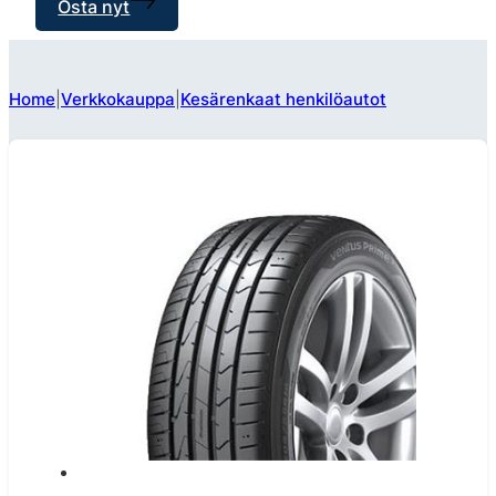
Osta nyt
Home
Verkkokauppa
Kesärenkaat henkilöautot