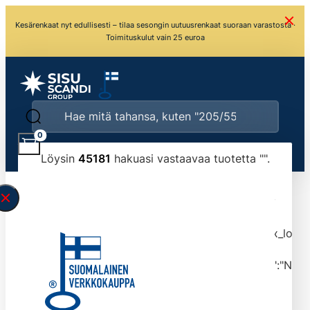
Kesärenkaat nyt edullisesti – tilaa sesongin uutuusrenkaat suoraan varastosta ·
Toimituskulut vain 25 euroa
0
Löysin
45181
hakuasi vastaavaa tuotetta "
".
\" found.<\/span><br>Make sure you have
typed the search query correctly.<br>Currently
you can search by title or content.","post_type":
["product"],"ajax_loader_animation":"ripple","ajax_load
tmlmvi","meta_query":
[{"key":"_stock","value":"4","compare":">=","type":"NUM
data-original-query-vars="[]" data-page="1"
data-max-pages="4519" data-start="1" data-