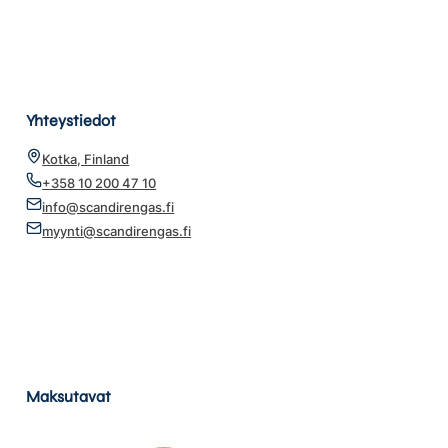
Yhteystiedot
Kotka, Finland
+358 10 200 47 10
info@scandirengas.fi
myynti@scandirengas.fi
Maksutavat