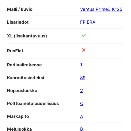
Malli / kuvio
Ventus Prime3 K125
Lisätiedot
FP ERÄ
XL (lisäkantavuus)
RunFlat
Radiaalirakenne
1
Kuormitusindeksi
89
Nopeusluokka
V
Polttoainetaloudellisuus
C
Märkäpito
A
Meluluokka
B