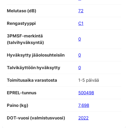
Melutaso (dB)
72
Rengastyyppi
C1
3PMSF-merkintä
0
(talvihyväksyntä)
Hyväksytty jääolosuhteisiin
0
Talvikäyttöön hyväksytty
0
Toimitusaika varastosta
1-5 päivää
EPREL-tunnus
500498
Paino (kg)
7,698
DOT-vuosi (valmistusvuosi)
2022