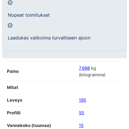
Nopeat toimitukset
Laadukas valikoima turvalliseen ajoon
7,698
kg
Paino
(kilogramma)
Mitat
Leveys
195
Profiili
55
Vannekoko (tuumaa)
15