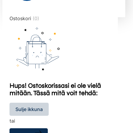
end="10">
Ostoskori
(0)
Hups! Ostoskorissasi ei ole vielä
mitään. Tässä mitä voit tehdä:
Sulje ikkuna
tai