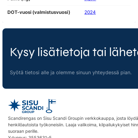
DOT-vuosi (valmistusvuosi)
2024
Kysy lisätietoja tai lähet
Syötä tietosi alle ja olemme sinuun yhteydessä pian.
Scandirengas on Sisu Scandi Groupin verkkokauppa, josta löydät
henkilöautoista työkoneisiin. Laaja valikoima, kilpailukykyiset hi
suoraan perille.
Y-tunnus: 3553631-5