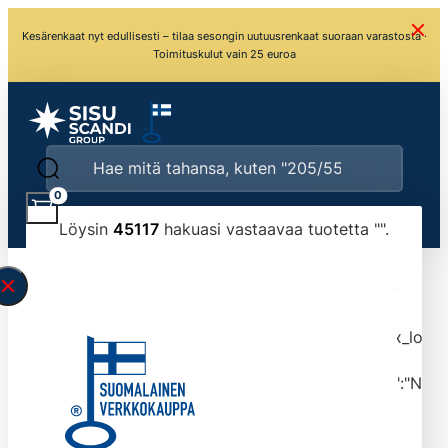
Kesärenkaat nyt edullisesti – tilaa sesongin uutuusrenkaat suoraan varastosta ·
Toimituskulut vain 25 euroa
0
Löysin
45117
hakuasi vastaavaa tuotetta "
".
\" found.<\/span><br>Make sure you have
typed the search query correctly.<br>Currently
you can search by title or content.","post_type":
["product"],"ajax_loader_animation":"ripple","ajax_load
tmlmvi","meta_query":
[{"key":"_stock","value":"4","compare":">=","type":"NUM
data-original-query-vars="[]" data-page="1"
data-max-pages="4512" data-start="1" data-