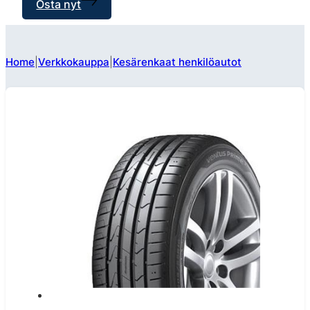
Osta nyt
Home
Verkkokauppa
Kesärenkaat henkilöautot