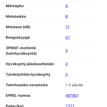
Märkäpito
A
Meluluokka
B
Melutaso (dB)
71
Rengastyyppi
C1
3PMSF-merkintä
0
(talvihyväksyntä)
Hyväksytty jääolosuhteisiin
0
Talvikäyttöön hyväksytty
0
Toimitusaika varastosta
1-5 päivää
EPREL-tunnus
497907
Paino (kg)
7,577