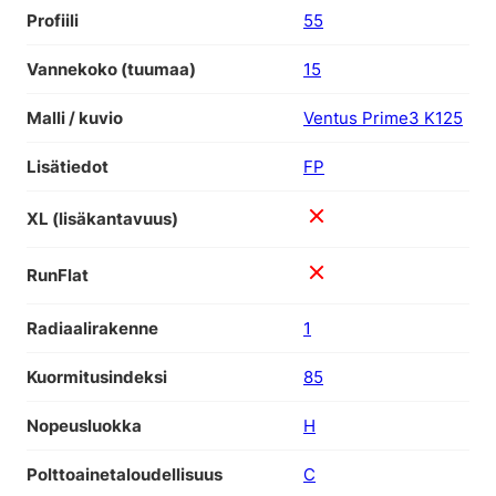
Profiili
55
Vannekoko (tuumaa)
15
Malli / kuvio
Ventus Prime3 K125
Lisätiedot
FP
XL (lisäkantavuus)
RunFlat
Radiaalirakenne
1
Kuormitusindeksi
85
Nopeusluokka
H
Polttoainetaloudellisuus
C