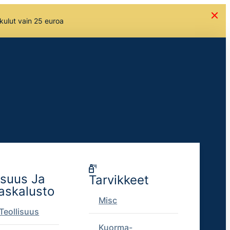
skulut vain 25 euroa
isuus Ja
Tarvikkeet
askalusto
Misc
Teollisuus
Kuorma-