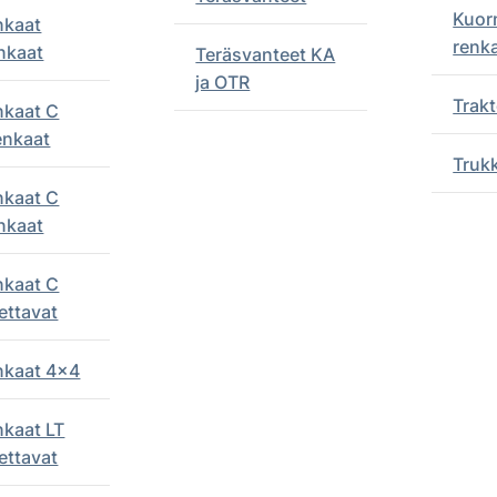
Kuor
nkaat
renk
nkaat
Teräsvanteet KA
ja OTR
Trakt
nkaat C
enkaat
Truk
nkaat C
nkaat
nkaat C
ettavat
enkaat 4x4
nkaat LT
ettavat