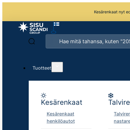
Kesärenkaat nyt edu
Tuotteet
Kesärenkaat
Talvir
Kesärenkaat
Talvire
henkilöautot
nastar