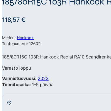
185/80R15C 103R Hankook R
118,57
€
Merkki:
Hankook
Tuotenumero: 12602
185/80R15C 103R Hankook Radial RA10 Scandirenkaan
Varasto loppu
Valmistusvuosi:
2023
Toimitusaika:
1-5 päivää