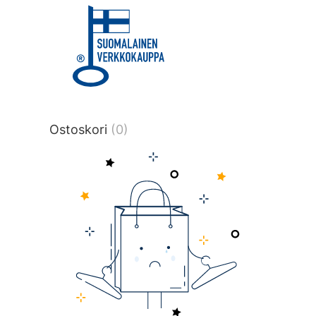
title or content.","post_type":
["product"],"ajax_loader_animation":"ripp
tmlmvi","meta_query":
[{"key":"_stock","value":"4","compare":">
data-original-query-vars="[]" data-page
pages="4512" data-start="1" data-end="
Ostoskori
(0)