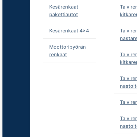
Kesärenkaat
Talvire
pakettiautot
kitkare
Kesärenkaat 4x4
Talvire
nastar
Moottoripyörän
renkaat
Talvire
kitkare
Talvire
nastoit
Talvir
Talvire
nastoit