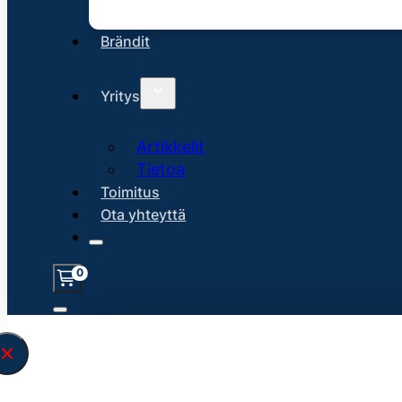
Brändit
Yritys
Artikkelit
Tietoa
Toimitus
Ota yhteyttä
0
Löysin
45116
hakuasi vastaavaa tu
\" found.<\/span><br>Make sure you hav
search query correctly.<br>Currently yo