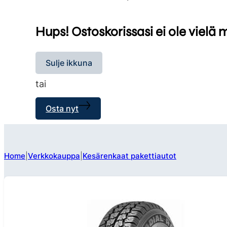
Hups! Ostoskorissasi ei ole vielä 
Sulje ikkuna
tai
Osta nyt
Home
Verkkokauppa
Kesärenkaat pakettiautot