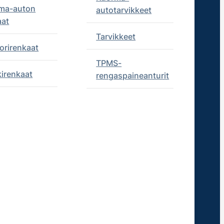
ma-auton
autotarvikkeet
aat
Tarvikkeet
orirenkaat
TPMS-
kirenkaat
rengaspaineanturit