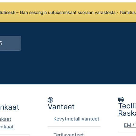
llisesti – tilaa sesongin uutuusrenkaat suoraan varastosta · Toimitu
Teoll
Vanteet
enkaat
Rask
Kevytmetallivanteet
nkaat
EM / 
enkaat
Teräsvanteet