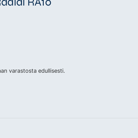
adial RA10
 varastosta edullisesti.