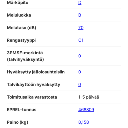
Märkäpito
D
Meluluokka
B
Melutaso (dB)
70
Rengastyyppi
C1
3PMSF-merkintä
0
(talvihyväksyntä)
Hyväksytty jääolosuhteisiin
0
Talvikäyttöön hyväksytty
0
Toimitusaika varastosta
1-5 päivää
EPREL-tunnus
468809
Paino (kg)
8,158