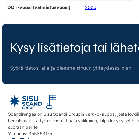
DOT-vuosi (valmistusvuosi)
2026
Kysy lisätietoja tai lähet
Syötä tietosi alle ja olemme sinuun yhteydessä pian.
Scandirengas on Sisu Scandi Groupin verkkokauppa, josta löydät
henkilöautoista työkoneisiin. Laaja valikoima, kilpailukykyiset hi
suoraan perille.
Y-tunnus: 3553631-5