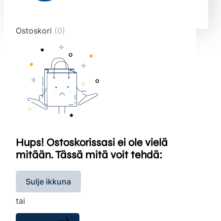
end="10">
Ostoskori
(0)
Hups! Ostoskorissasi ei ole vielä
mitään. Tässä mitä voit tehdä:
Sulje ikkuna
tai