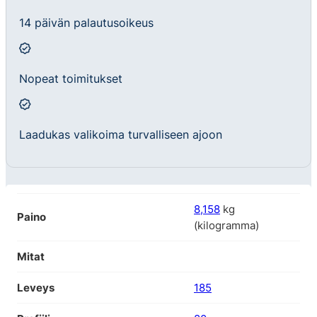
14 päivän palautusoikeus
Nopeat toimitukset
Laadukas valikoima turvalliseen ajoon
8,158
kg
Paino
(kilogramma)
Mitat
Leveys
185