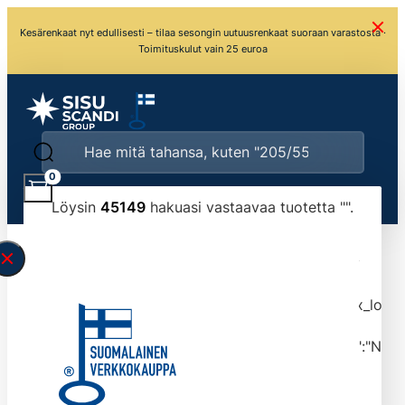
Kesärenkaat nyt edullisesti – tilaa sesongin uutuusrenkaat suoraan varastosta ·
Toimituskulut vain 25 euroa
0
Löysin
45149
hakuasi vastaavaa tuotetta "
".
\" found.<\/span><br>Make sure you have
typed the search query correctly.<br>Currently
you can search by title or content.","post_type":
["product"],"ajax_loader_animation":"ripple","ajax_load
tmlmvi","meta_query":
[{"key":"_stock","value":"4","compare":">=","type":"NUM
data-original-query-vars="[]" data-page="1"
data-max-pages="4515" data-start="1" data-