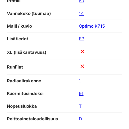
Profiili
80
Vannekoko (tuumaa)
14
Malli / kuvio
Optimo K715
Lisätiedot
FP
XL (lisäkantavuus)
RunFlat
Radiaalirakenne
1
Kuormitusindeksi
91
Nopeusluokka
T
Polttoainetaloudellisuus
D