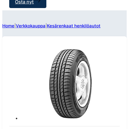
Osta nyt
Home
Verkkokauppa
Kesärenkaat henkilöautot