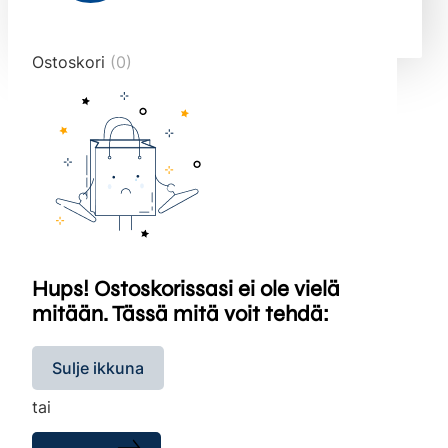
end="10">
Ostoskori
(0)
Hups! Ostoskorissasi ei ole vielä
mitään. Tässä mitä voit tehdä:
Sulje ikkuna
tai