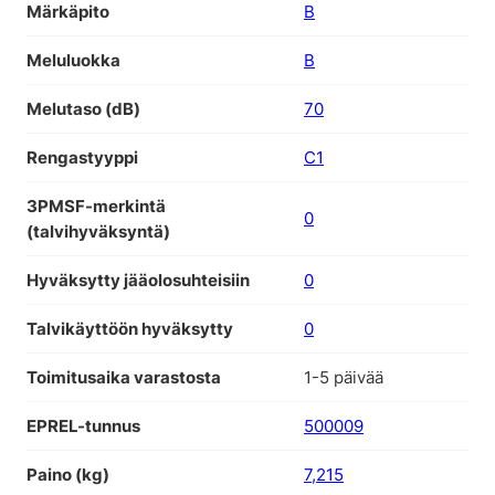
Märkäpito
B
Meluluokka
B
Melutaso (dB)
70
Rengastyyppi
C1
3PMSF-merkintä
0
(talvihyväksyntä)
Hyväksytty jääolosuhteisiin
0
Talvikäyttöön hyväksytty
0
Toimitusaika varastosta
1-5 päivää
EPREL-tunnus
500009
Paino (kg)
7,215