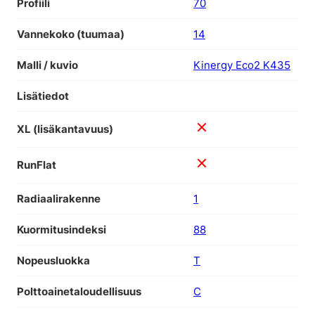
Profiili
70
Vannekoko (tuumaa)
14
Malli / kuvio
Kinergy Eco2 K435
Lisätiedot
XL (lisäkantavuus)
RunFlat
Radiaalirakenne
1
Kuormitusindeksi
88
Nopeusluokka
T
Polttoainetaloudellisuus
C