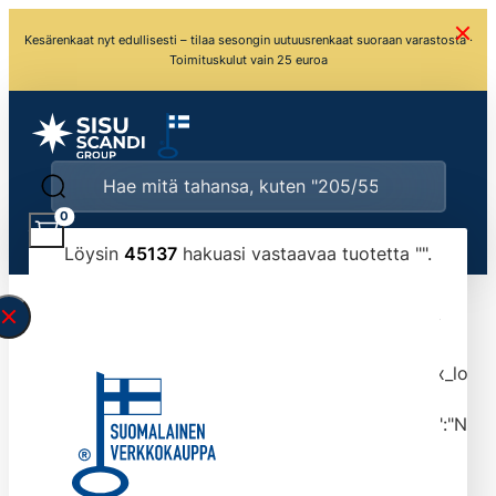
Kesärenkaat nyt edullisesti – tilaa sesongin uutuusrenkaat suoraan varastosta ·
Toimituskulut vain 25 euroa
0
Löysin
45137
hakuasi vastaavaa tuotetta "
".
\" found.<\/span><br>Make sure you have
typed the search query correctly.<br>Currently
you can search by title or content.","post_type":
["product"],"ajax_loader_animation":"ripple","ajax_load
tmlmvi","meta_query":
[{"key":"_stock","value":"4","compare":">=","type":"NUM
data-original-query-vars="[]" data-page="1"
data-max-pages="4514" data-start="1" data-