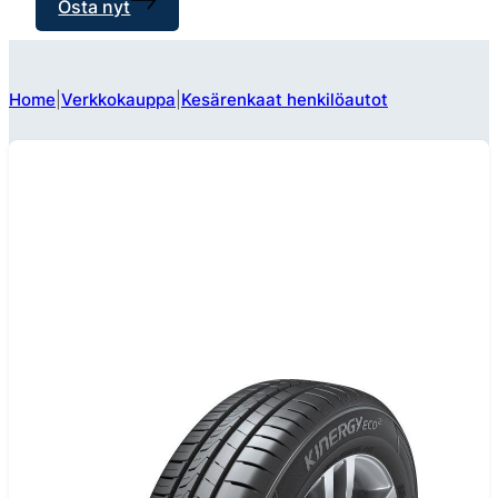
Osta nyt
Home
Verkkokauppa
Kesärenkaat henkilöautot