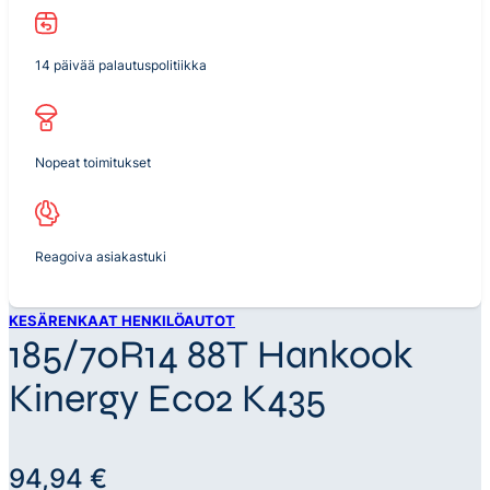
14 päivää palautuspolitiikka
Nopeat toimitukset
Reagoiva asiakastuki
KESÄRENKAAT HENKILÖAUTOT
185/70R14 88T Hankook
Kinergy Eco2 K435
94,94
€