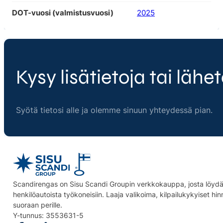
DOT-vuosi (valmistusvuosi)
2025
Kysy lisätietoja tai lähet
Syötä tietosi alle ja olemme sinuun yhteydessä pian.
Scandirengas on Sisu Scandi Groupin verkkokauppa, josta löydät
henkilöautoista työkoneisiin. Laaja valikoima, kilpailukykyiset hi
suoraan perille.
Y-tunnus: 3553631-5