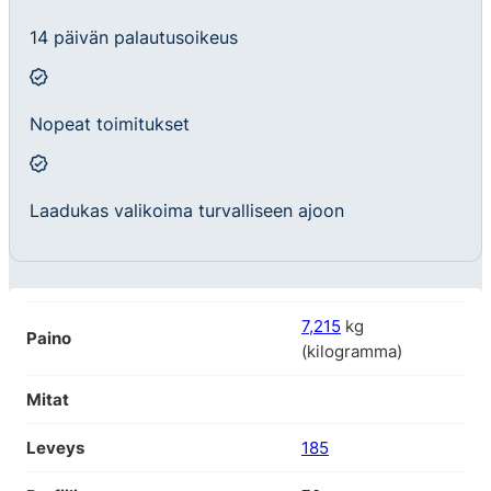
14 päivän palautusoikeus
Nopeat toimitukset
Laadukas valikoima turvalliseen ajoon
7,215
kg
Paino
(kilogramma)
Mitat
Leveys
185