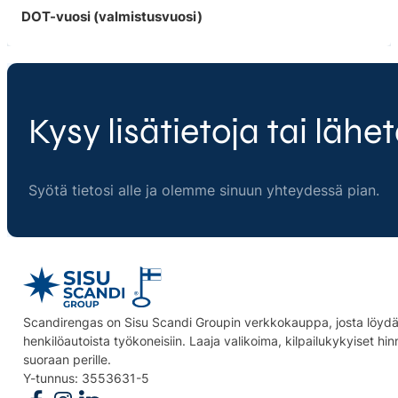
DOT-vuosi (valmistusvuosi)
Kysy lisätietoja tai lähet
Syötä tietosi alle ja olemme sinuun yhteydessä pian.
Scandirengas on Sisu Scandi Groupin verkkokauppa, josta löydät
henkilöautoista työkoneisiin. Laaja valikoima, kilpailukykyiset hi
suoraan perille.
Y-tunnus: 3553631-5