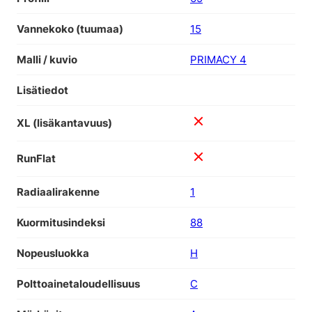
Vannekoko (tuumaa)
15
Malli / kuvio
PRIMACY 4
Lisätiedot
XL (lisäkantavuus)
RunFlat
Radiaalirakenne
1
Kuormitusindeksi
88
Nopeusluokka
H
Polttoainetaloudellisuus
C