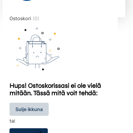
end="10">
Ostoskori
(0)
Hups! Ostoskorissasi ei ole vielä
mitään. Tässä mitä voit tehdä:
Sulje ikkuna
tai