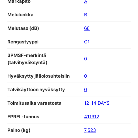
Märkäpito
A
Meluluokka
B
Melutaso (dB)
68
Rengastyyppi
C1
3PMSF-merkintä
0
(talvihyväksyntä)
Hyväksytty jääolosuhteisiin
0
Talvikäyttöön hyväksytty
0
Toimitusaika varastosta
12-14 DAYS
EPREL-tunnus
411912
Paino (kg)
7,523