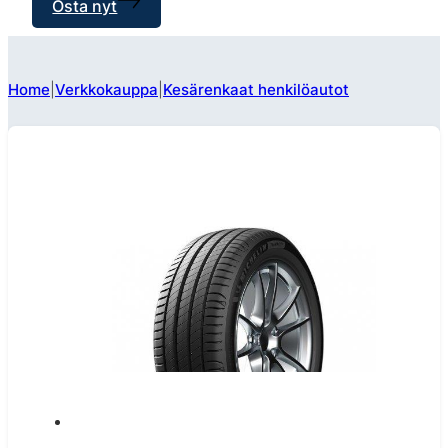
Osta nyt
Home
Verkkokauppa
Kesärenkaat henkilöautot