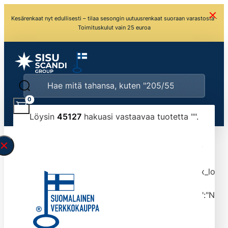
Kesärenkaat nyt edullisesti – tilaa sesongin uutuusrenkaat suoraan varastosta ·
Toimituskulut vain 25 euroa
0
Löysin
45127
hakuasi vastaavaa tuotetta "
".
\" found.<\/span><br>Make sure you have
typed the search query correctly.<br>Currently
you can search by title or content.","post_type":
["product"],"ajax_loader_animation":"ripple","ajax_load
tmlmvi","meta_query":
[{"key":"_stock","value":"4","compare":">=","type":"NUM
data-original-query-vars="[]" data-page="1"
data-max-pages="4513" data-start="1" data-