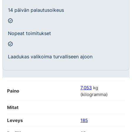
14 päivän palautusoikeus
Nopeat toimitukset
Laadukas valikoima turvalliseen ajoon
7,053
kg
Paino
(kilogramma)
Mitat
Leveys
185