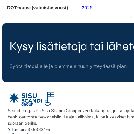
DOT-vuosi (valmistusvuosi)
2025
Kysy lisätietoja tai lähet
Syötä tietosi alle ja olemme sinuun yhteydessä pian.
Scandirengas on Sisu Scandi Groupin verkkokauppa, josta löydät
henkilöautoista työkoneisiin. Laaja valikoima, kilpailukykyiset hi
suoraan perille.
Y-tunnus: 3553631-5