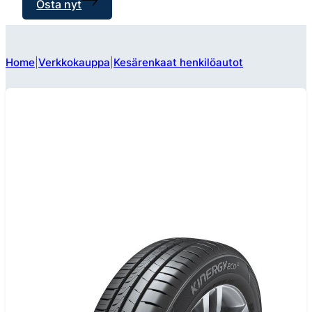
Osta nyt
Home
Verkkokauppa
Kesärenkaat henkilöautot