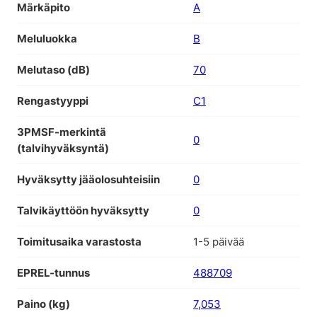
Märkäpito
A
Meluluokka
B
Melutaso (dB)
70
Rengastyyppi
C1
3PMSF-merkintä
0
(talvihyväksyntä)
Hyväksytty jääolosuhteisiin
0
Talvikäyttöön hyväksytty
0
Toimitusaika varastosta
1-5 päivää
EPREL-tunnus
488709
Paino (kg)
7,053