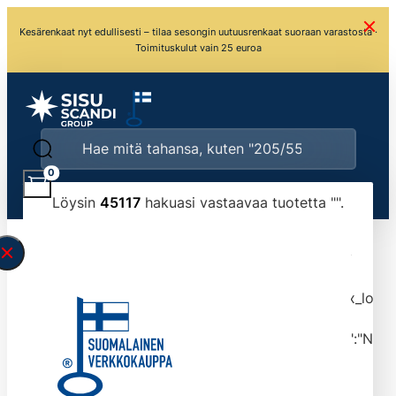
Kesärenkaat nyt edullisesti – tilaa sesongin uutuusrenkaat suoraan varastosta ·
Toimituskulut vain 25 euroa
0
Löysin
45117
hakuasi vastaavaa tuotetta "
".
\" found.<\/span><br>Make sure you have
typed the search query correctly.<br>Currently
you can search by title or content.","post_type":
["product"],"ajax_loader_animation":"ripple","ajax_load
tmlmvi","meta_query":
[{"key":"_stock","value":"4","compare":">=","type":"NUM
data-original-query-vars="[]" data-page="1"
data-max-pages="4512" data-start="1" data-