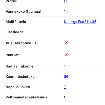
Profiili
65
Vannekoko (tuumaa)
14
Malli / kuvio
Kinergy Eco2 K435
Lisätiedot
XL (lisäkantavuus)
RunFlat
Radiaalirakenne
1
Kuormitusindeksi
86
Nopeusluokka
T
Polttoainetaloudellisuus
C