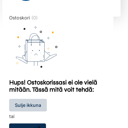
end="10">
Ostoskori
(0)
Hups! Ostoskorissasi ei ole vielä
mitään. Tässä mitä voit tehdä:
Sulje ikkuna
tai