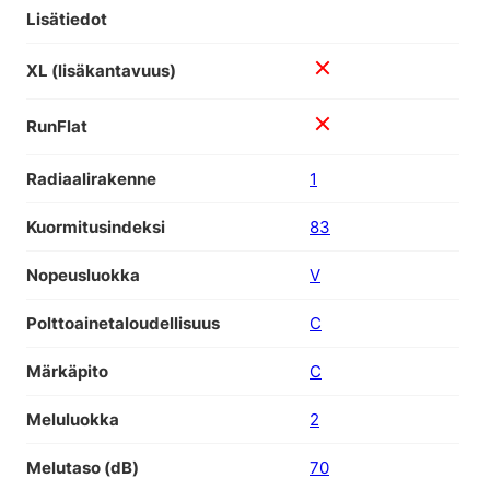
Lisätiedot
XL (lisäkantavuus)
RunFlat
Radiaalirakenne
1
Kuormitusindeksi
83
Nopeusluokka
V
Polttoainetaloudellisuus
C
Märkäpito
C
Meluluokka
2
Melutaso (dB)
70