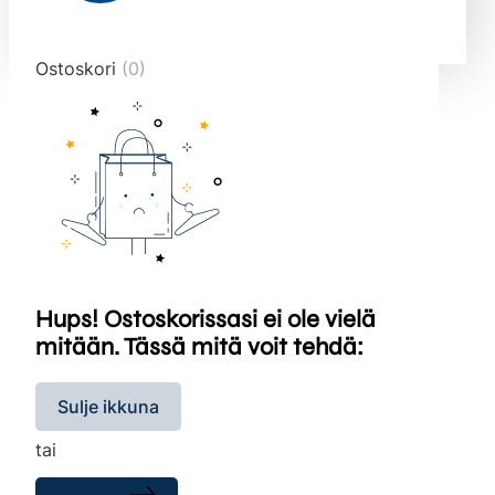
end="10">
Ostoskori
(0)
Hups! Ostoskorissasi ei ole vielä
mitään. Tässä mitä voit tehdä:
Sulje ikkuna
tai