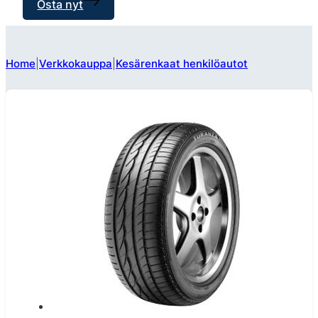
Osta nyt
Home
Verkkokauppa
Kesärenkaat henkilöautot