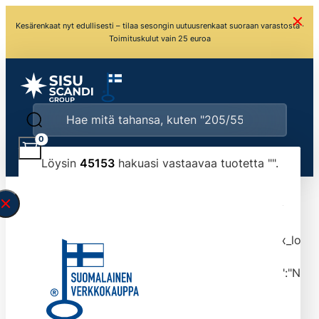
Kesärenkaat nyt edullisesti – tilaa sesongin uutuusrenkaat suoraan varastosta ·
Toimituskulut vain 25 euroa
0
Löysin
45153
hakuasi vastaavaa tuotetta "
".
\" found.<\/span><br>Make sure you have
typed the search query correctly.<br>Currently
you can search by title or content.","post_type":
["product"],"ajax_loader_animation":"ripple","ajax_load
tmlmvi","meta_query":
[{"key":"_stock","value":"4","compare":">=","type":"NUM
data-original-query-vars="[]" data-page="1"
data-max-pages="4516" data-start="1" data-