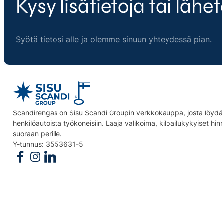
Kysy lisätietoja tai lähet
Syötä tietosi alle ja olemme sinuun yhteydessä pian.
Scandirengas on Sisu Scandi Groupin verkkokauppa, josta löydät
henkilöautoista työkoneisiin. Laaja valikoima, kilpailukykyiset hi
suoraan perille.
Y-tunnus: 3553631-5
Follow us on Facebook
Follow us on Instagram
Follow us on Linkedin