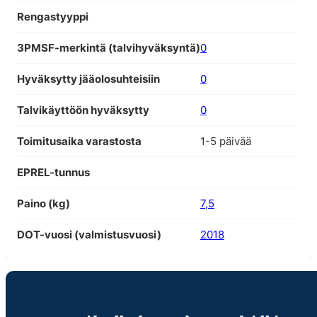
Rengastyyppi
3PMSF-merkintä (talvihyväksyntä)
0
Hyväksytty jääolosuhteisiin
0
Talvikäyttöön hyväksytty
0
Toimitusaika varastosta
1-5 päivää
EPREL-tunnus
Paino (kg)
7,5
DOT-vuosi (valmistusvuosi)
2018