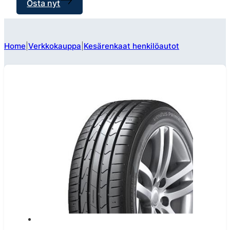
Osta nyt
Home
Verkkokauppa
Kesärenkaat henkilöautot