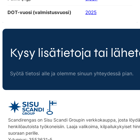
DOT-vuosi (valmistusvuosi)
2025
Kysy lisätietoja tai lähet
Syötä tietosi alle ja olemme sinuun yhteydessä pian.
Scandirengas on Sisu Scandi Groupin verkkokauppa, josta löydät
henkilöautoista työkoneisiin. Laaja valikoima, kilpailukykyiset hi
suoraan perille.
Y-tunnus: 3553631-5