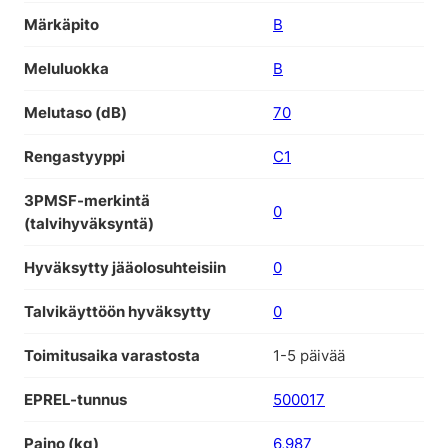
Märkäpito
B
Meluluokka
B
Melutaso (dB)
70
Rengastyyppi
C1
3PMSF-merkintä
0
(talvihyväksyntä)
Hyväksytty jääolosuhteisiin
0
Talvikäyttöön hyväksytty
0
Toimitusaika varastosta
1-5 päivää
EPREL-tunnus
500017
Paino (kg)
6,987