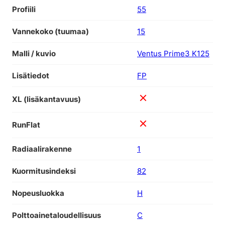
Profiili
55
Vannekoko (tuumaa)
15
Malli / kuvio
Ventus Prime3 K125
Lisätiedot
FP
XL (lisäkantavuus)
RunFlat
Radiaalirakenne
1
Kuormitusindeksi
82
Nopeusluokka
H
Polttoainetaloudellisuus
C