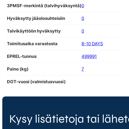
3PMSF-merkintä (talvihyväksyntä)
0
Hyväksytty jääolosuhteisiin
0
Talvikäyttöön hyväksytty
0
Toimitusaika varastosta
8-10 DAYS
EPREL-tunnus
499991
Paino (kg)
7
DOT-vuosi (valmistusvuosi)
Kysy lisätietoja tai lähet