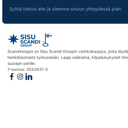
Syötä tietosi alle ja olemme sinuun yhteydessä pian.
Scandirengas on Sisu Scandi Groupin verkkokauppa, josta löydät
henkilöautoista työkoneisiin. Laaja valikoima, kilpailukykyiset hi
suoraan perille.
Y-tunnus: 3553631-5
Follow us on Facebook
Follow us on Instagram
Follow us on Linkedin