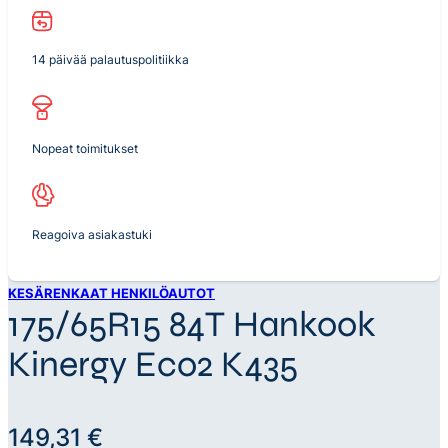
14 päivää palautuspolitiikka
Nopeat toimitukset
Reagoiva asiakastuki
KESÄRENKAAT HENKILÖAUTOT
175/65R15 84T Hankook
Kinergy Eco2 K435
149,31
€