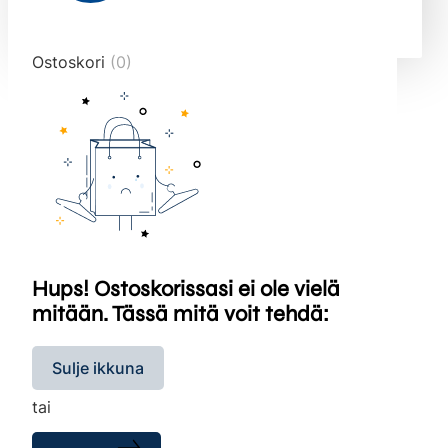
end="10">
Ostoskori
(0)
Hups! Ostoskorissasi ei ole vielä
mitään. Tässä mitä voit tehdä:
Sulje ikkuna
tai