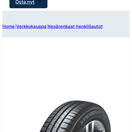
Osta nyt
Home
Verkkokauppa
Kesärenkaat henkilöautot