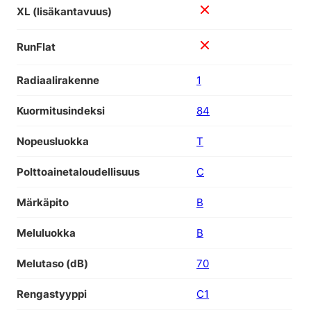
XL (lisäkantavuus)
RunFlat
Radiaalirakenne
1
Kuormitusindeksi
84
Nopeusluokka
T
Polttoainetaloudellisuus
C
Märkäpito
B
Meluluokka
B
Melutaso (dB)
70
Rengastyyppi
C1