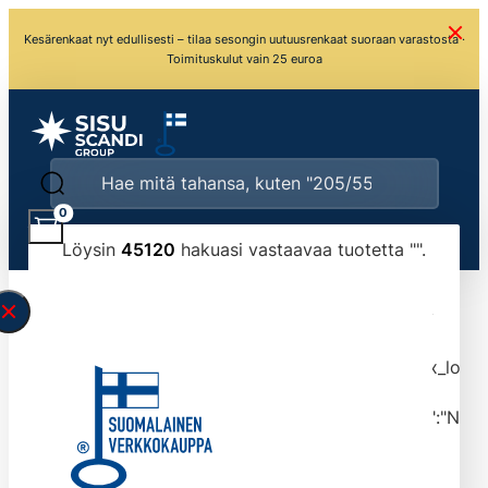
Kesärenkaat nyt edullisesti – tilaa sesongin uutuusrenkaat suoraan varastosta ·
Toimituskulut vain 25 euroa
0
Löysin
45120
hakuasi vastaavaa tuotetta "
".
\" found.<\/span><br>Make sure you have
typed the search query correctly.<br>Currently
you can search by title or content.","post_type":
["product"],"ajax_loader_animation":"ripple","ajax_load
tmlmvi","meta_query":
[{"key":"_stock","value":"4","compare":">=","type":"NUM
data-original-query-vars="[]" data-page="1"
data-max-pages="4512" data-start="1" data-