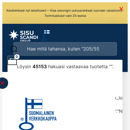
Kesärenkaat nyt edullisesti – tilaa sesongin uutuusrenkaat suoraan varastosta ·
Toimituskulut vain 25 euroa
0
Löysin
45153
hakuasi vastaavaa tuotetta "
".
\" found.<\/span><br>Make sure you have
typed the search query correctly.<br>Currently
you can search by title or content.","post_type":
["product"],"ajax_loader_animation":"ripple","ajax_load
tmlmvi","meta_query":
[{"key":"_stock","value":"4","compare":">=","type":"NUM
data-original-query-vars="[]" data-page="1"
data-max-pages="4516" data-start="1" data-