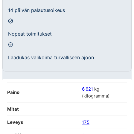
14 päivän palautusoikeus
Nopeat toimitukset
Laadukas valikoima turvalliseen ajoon
6,621
kg
Paino
(kilogramma)
Mitat
Leveys
175