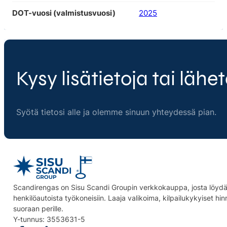
DOT-vuosi (valmistusvuosi)
2025
Kysy lisätietoja tai lähet
Syötä tietosi alle ja olemme sinuun yhteydessä pian.
Scandirengas on Sisu Scandi Groupin verkkokauppa, josta löydät
henkilöautoista työkoneisiin. Laaja valikoima, kilpailukykyiset hi
suoraan perille.
Y-tunnus: 3553631-5