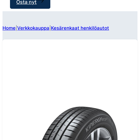
Osta nyt
Home
Verkkokauppa
Kesärenkaat henkilöautot