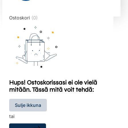
end="10">
Ostoskori
(0)
Hups! Ostoskorissasi ei ole vielä
mitään. Tässä mitä voit tehdä:
Sulje ikkuna
tai