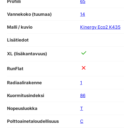
Profiili
65
Vannekoko (tuumaa)
14
Malli / kuvio
Kinergy Eco2 K435
Lisätiedot
XL (lisäkantavuus)
RunFlat
Radiaalirakenne
1
Kuormitusindeksi
86
Nopeusluokka
T
Polttoainetaloudellisuus
C