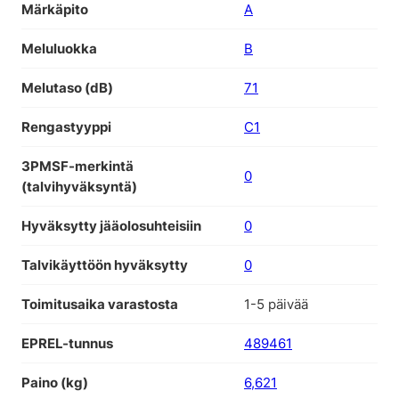
Märkäpito
A
Meluluokka
B
Melutaso (dB)
71
Rengastyyppi
C1
3PMSF-merkintä
0
(talvihyväksyntä)
Hyväksytty jääolosuhteisiin
0
Talvikäyttöön hyväksytty
0
Toimitusaika varastosta
1-5 päivää
EPREL-tunnus
489461
Paino (kg)
6,621