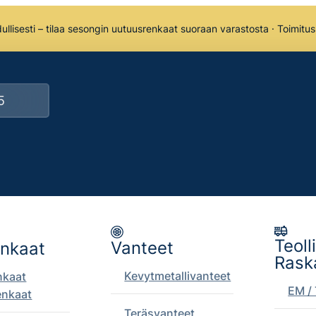
llisesti – tilaa sesongin uutuusrenkaat suoraan varastosta · Toimitu
Teoll
Vanteet
enkaat
Rask
Kevytmetallivanteet
nkaat
EM / 
enkaat
Teräsvanteet