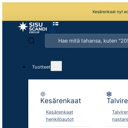
Kesärenkaat nyt edu
Tuotteet
Kesärenkaat
Talvir
Kesärenkaat
Talvire
henkilöautot
nastar