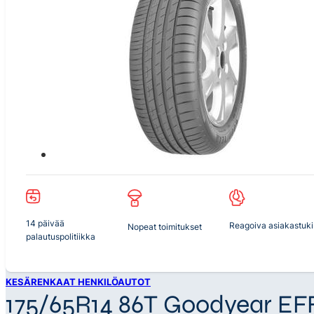
14 päivää
Reagoiva asiakastuki
Nopeat toimitukset
palautuspolitiikka
KESÄRENKAAT HENKILÖAUTOT
175/65R14 86T Goodyear 