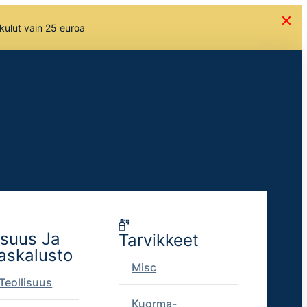
skulut vain 25 euroa
isuus Ja
Tarvikkeet
askalusto
Misc
Teollisuus
Kuorma-