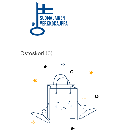
title or content.","post_type":
["product"],"ajax_loader_animation":"ripp
tmlmvi","meta_query":
[{"key":"_stock","value":"4","compare":">
data-original-query-vars="[]" data-page
pages="4512" data-start="1" data-end="
Ostoskori
(0)