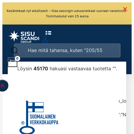
Kesärenkaat nyt edullisesti – tilaa sesongin uutuusrenkaat suoraan varastosta ·
Toimituskulut vain 25 euroa
0
Löysin
45170
hakuasi vastaavaa tuotetta "
".
\" found.<\/span><br>Make sure you have
typed the search query correctly.<br>Currently
you can search by title or content.","post_type":
["product"],"ajax_loader_animation":"ripple","ajax_load
tmlmvi","meta_query":
[{"key":"_stock","value":"4","compare":">=","type":"NUM
data-original-query-vars="[]" data-page="1"
data-max-pages="4517" data-start="1" data-