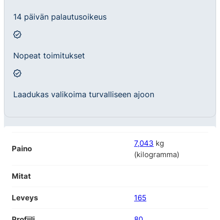
14 päivän palautusoikeus
Nopeat toimitukset
Laadukas valikoima turvalliseen ajoon
7,043
kg
Paino
(kilogramma)
Mitat
Leveys
165
Profiili
80