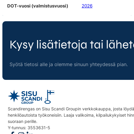
DOT-vuosi (valmistusvuosi)
2026
Kysy lisätietoja tai lähet
Syötä tietosi alle ja olemme sinuun yhteydessä pian.
Scandirengas on Sisu Scandi Groupin verkkokauppa, josta löydät
henkilöautoista työkoneisiin. Laaja valikoima, kilpailukykyiset hi
suoraan perille.
Y-tunnus: 3553631-5