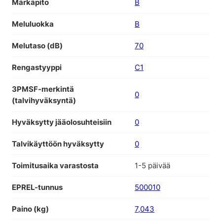
Märkäpito
B
Meluluokka
B
Melutaso (dB)
70
Rengastyyppi
C1
3PMSF-merkintä
0
(talvihyväksyntä)
Hyväksytty jääolosuhteisiin
0
Talvikäyttöön hyväksytty
0
Toimitusaika varastosta
1-5 päivää
EPREL-tunnus
500010
Paino (kg)
7,043