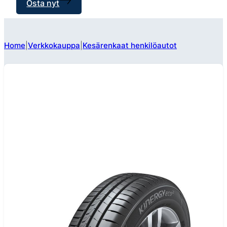
Osta nyt
Home
Verkkokauppa
Kesärenkaat henkilöautot