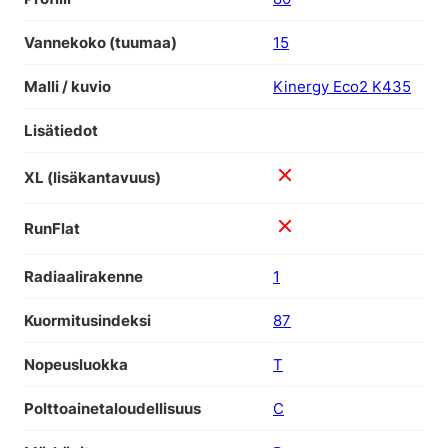
Vannekoko (tuumaa)
15
Malli / kuvio
Kinergy Eco2 K435
Lisätiedot
XL (lisäkantavuus)
RunFlat
Radiaalirakenne
1
Kuormitusindeksi
87
Nopeusluokka
T
Polttoainetaloudellisuus
C