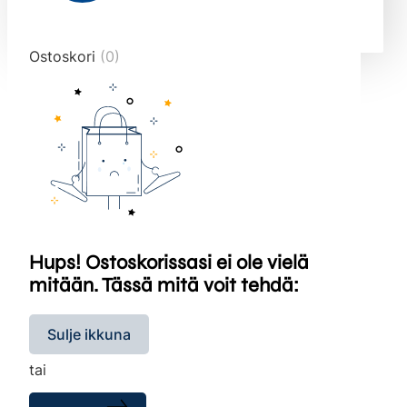
end="10">
Ostoskori
(0)
Hups! Ostoskorissasi ei ole vielä
mitään. Tässä mitä voit tehdä:
Sulje ikkuna
tai