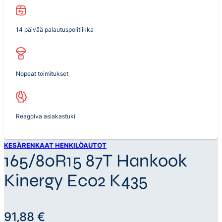
14 päivää palautuspolitiikka
Nopeat toimitukset
Reagoiva asiakastuki
KESÄRENKAAT HENKILÖAUTOT
165/80R15 87T Hankook
Kinergy Eco2 K435
91,88
€