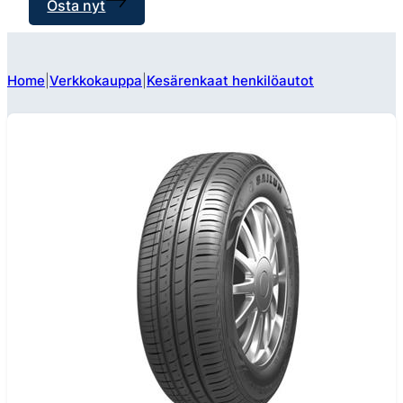
Osta nyt
Home
Verkkokauppa
Kesärenkaat henkilöautot