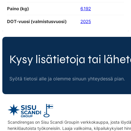
Paino (kg)
6,192
DOT-vuosi (valmistusvuosi)
2025
Kysy lisätietoja tai lähet
Syötä tietosi alle ja olemme sinuun yhteydessä pian.
Scandirengas on Sisu Scandi Groupin verkkokauppa, josta löydät
henkilöautoista työkoneisiin. Laaja valikoima, kilpailukykyiset hi