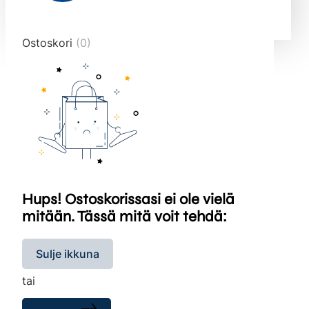
end="10">
Ostoskori
(0)
Hups! Ostoskorissasi ei ole vielä
mitään. Tässä mitä voit tehdä:
Sulje ikkuna
tai