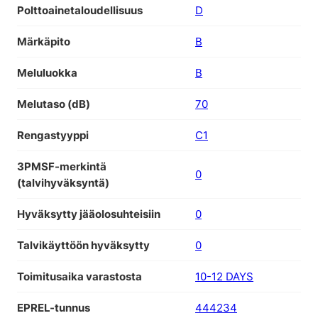
Polttoainetaloudellisuus
D
Märkäpito
B
Meluluokka
B
Melutaso (dB)
70
Rengastyyppi
C1
3PMSF-merkintä
0
(talvihyväksyntä)
Hyväksytty jääolosuhteisiin
0
Talvikäyttöön hyväksytty
0
Toimitusaika varastosta
10-12 DAYS
EPREL-tunnus
444234