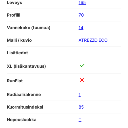
Leveys
165
Profiili
70
Vannekoko (tuumaa)
14
Malli / kuvio
ATREZZO ECO
Lisätiedot
XL (lisäkantavuus)
RunFlat
Radiaalirakenne
1
Kuormitusindeksi
85
Nopeusluokka
T