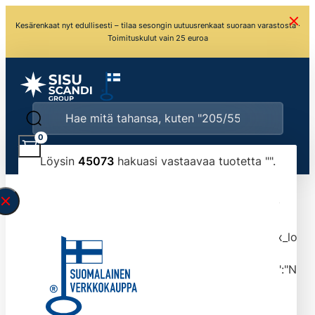
Kesärenkaat nyt edullisesti – tilaa sesongin uutuusrenkaat suoraan varastosta ·
Toimituskulut vain 25 euroa
0
Löysin
45073
hakuasi vastaavaa tuotetta "
".
\" found.<\/span><br>Make sure you have
typed the search query correctly.<br>Currently
you can search by title or content.","post_type":
["product"],"ajax_loader_animation":"ripple","ajax_load
tmlmvi","meta_query":
[{"key":"_stock","value":"4","compare":">=","type":"NUM
data-original-query-vars="[]" data-page="1"
data-max-pages="4508" data-start="1" data-